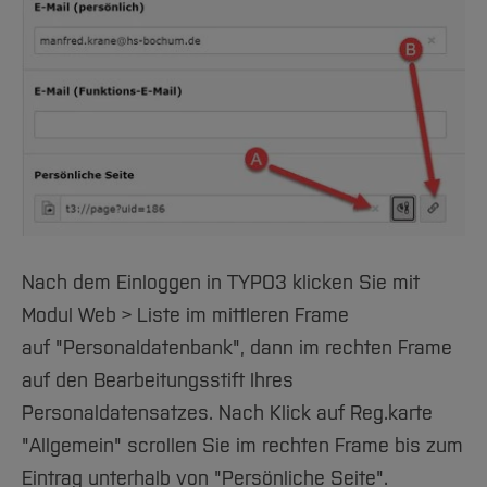
Team und Labore
Amtliche Bekanntmachungen
Studiengänge
Forschung und Projekte
Familiengerechte Hochschule
Aktuelles
Hochschulbibliothek
Arbeiten im FB G
Notfall-Infos
Studieninteressierte
International
Gleichstellung
Studium
Hochschulkommunikation
BO Shop
Team
Diskriminierungsfreie Hochschule
Fachgruppen
International Office
Service
Vertretungen
Forschung und Entwicklung
Medienzentrum
Wahlen
International
qed-Stiftung
Team
Zentrale Studienberatung
Service
Nach dem Einloggen in TYPO3 klicken Sie mit
Modul Web > Liste im mittleren Frame
auf "Personaldatenbank", dann im rechten Frame
auf den Bearbeitungsstift Ihres
Personaldatensatzes. Nach Klick auf Reg.karte
"Allgemein" scrollen Sie im rechten Frame bis zum
Eintrag unterhalb von "Persönliche Seite".