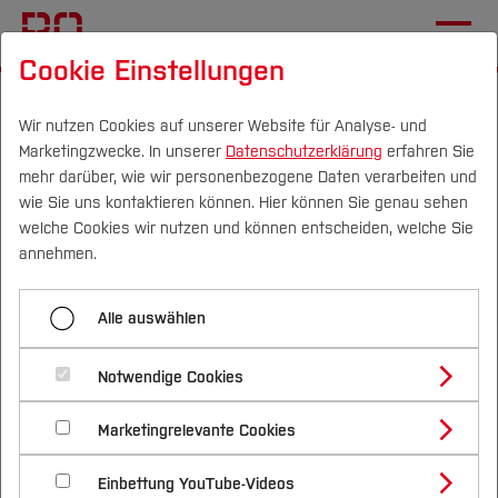
Cookie Einstellungen
Startseite
[...]
Wichtige Einrichtungen
Hochschulkommunikation
Wir nutzen Cookies auf unserer Website für Analyse- und
Marketingzwecke. In unserer
Datenschutzerklärung
erfahren Sie
Personendatenbank INTRA- / Internet
mehr darüber, wie wir personenbezogene Daten verarbeiten und
Link zur persönlichen Webseite einfügen
wie Sie uns kontaktieren können. Hier können Sie genau sehen
Campus
Personen
DE
|
EN
Quicklinks
welche Cookies wir nutzen und können entscheiden, welche Sie
annehmen.
Menü aufklappen
Studium
Alle auswählen
Personendatensätze bearbeiten
Studienangebote
Forschung & Transfer
Personaldatenbank: Link
Notwendige Cookies
Portraitfoto zuweisen
Vor dem Studium
Bachelorstudiengänge
Profil
Nachhaltigkeit
zur persönlichen Webseite
Masterstudiengänge
Marketingrelevante Cookies
Im Studium
Bewerben & Einschreiben
Sprechstunde eintragen / ändern
Beratung & Förderung
Forschungs- und Transferprofil
einfügen
Schwerpunkte
Nachhaltigkeit studieren
Bewerbungsportal
International
Nach dem Studium
Studienbüros und Prüfungen
Einbettung YouTube-Videos
Link zur persönlichen Webseite einfügen
Schwerpunkte (FuT)
Förderinformation und Antragsberatung