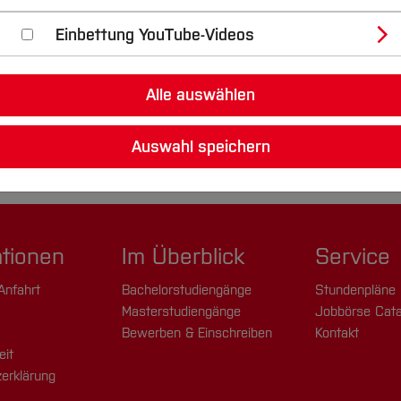
Einbettung YouTube-Videos
Alle auswählen
Auswahl speichern
ationen
Im Überblick
Service
Anfahrt
Bachelorstudiengänge
Stundenpläne
Masterstudiengänge
Jobbörse Cata
Bewerben & Einschreiben
Kontakt
eit
erklärung