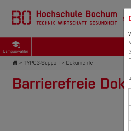
St
W
M
e
Campuswähler
D
Startseite
TYPO3-Support
Dokumente
H
Barrierefreie Do
u