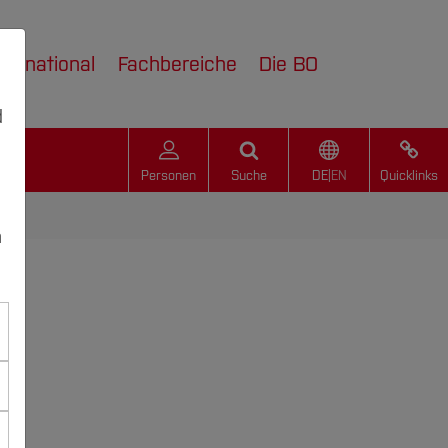
nternational
Fachbereiche
Die BO
d
Personen
Suche
DE
|
EN
Quicklinks
n