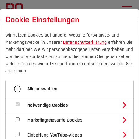
Cookie Einstellungen
Startseite
TYPO3-Support
Gendersensible Sprache
Wir nutzen Cookies auf unserer Website für Analyse- und
Marketingzwecke. In unserer
Datenschutzerklärung
erfahren Sie
Gendersensible Sprache
mehr darüber, wie wir personenbezogene Daten verarbeiten und
wie Sie uns kontaktieren können. Hier können Sie genau sehen
Campus
Personen
DE
|
EN
Quicklinks
welche Cookies wir nutzen und können entscheiden, welche Sie
annehmen.
Ende März 2021 wurde die Broschüre
Studium
"Gendersensible Sprache - Empfehlungen für
Alle auswählen
Texte in Kommunikationsmedien der Hochschule
Studienangebote
Forschung & Transfer
Bochum"
- herausgegeben vom Präsidium - im
Notwendige Cookies
Vor dem Studium
Bachelorstudiengänge
Senat vorgestellt. Wir laden die TYPO3-
Profil
Nachhaltigkeit
Masterstudiengänge
Marketingrelevante Cookies
Im Studium
Bewerben & Einschreiben
Redakteur*innen herzlich ein, die Anregungen zu
Beratung & Förderung
Forschungs- und Transferprofil
Schwerpunkte
nutzen!
Nachhaltigkeit studieren
Bewerbungsportal
International
Nach dem Studium
Studienbüros und Prüfungen
Einbettung YouTube-Videos
Schwerpunkte (FuT)
Förderinformation und Antragsberatung