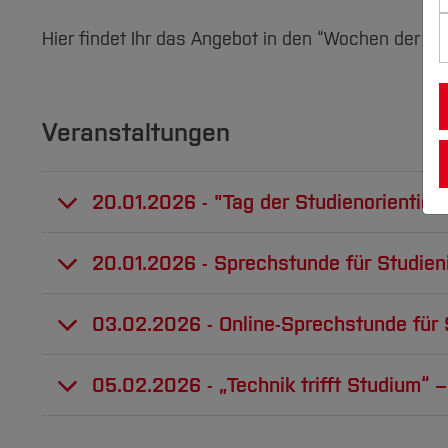
Hier findet Ihr das Angebot in den “Wochen der 
Veranstaltungen
20.01.2026 - "Tag der Studienorienti
Unser Tag der Studienorientierung bietet Di
20.01.2026 - Sprechstunde für Studieni
Workshops, Infoständen und Campusführung
lerne Professor*innen, Mitarbeiter*innen u
Sprechstunde für Studieninteressierte und 
03.02.2026 - Online-Sprechstunde für S
Wann?
10:00 - 14:00 Uhr
Wann?
14:00 - 16:00 Uhr
Online-Sprechstunde für Studieninteressiert
05.02.2026 - „Technik trifft Studium“
Wo?
BlueBox, Obergeschoss
Wo?
Hochschule Bochum, Am Hochschulca
Wann?
16:00 - 18:00 Uhr
Kurzbeschreibung: