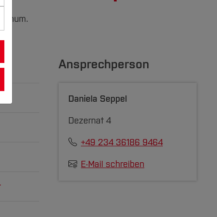
Bochum.
Ansprechperson
Daniela Seppel
en,
Dezernat 4
 und
+49 234 36186 9464
E-Mail schreiben
r