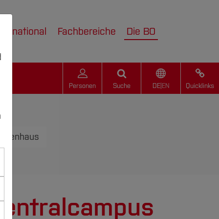
nternational
Fachbereiche
Die BO
d
Personen
Suche
DE
|
EN
Quicklinks
n
iligenhaus
Zentralcampus