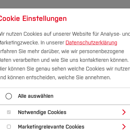
Cookie Einstellungen
udium
Forschung & Transfer
Nachhaltigkeit
I
ir nutzen Cookies auf unserer Website für Analyse- un
arketingzwecke. In unserer
Datenschutzerklärung
rfahren Sie mehr darüber, wie wir personenbezogene
aten verarbeiten und wie Sie uns kontaktieren können.
chen der Studienorientierung
Zentralcampus
ier können Sie genau sehen welche Cookies wir nutze
nd können entscheiden, welche Sie annehmen.
mpus
Gesundheitscampus
Campus Velbert / He
Alle auswählen
Notwendige Cookies
enorientierung am 
Marketingrelevante Cookies