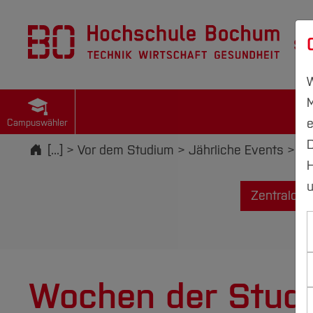
St
W
M
e
Campuswähler
D
Startseite
[...]
Vor dem Studium
Jährliche Events
Wo
H
u
Zentralca
Wochen der Studi