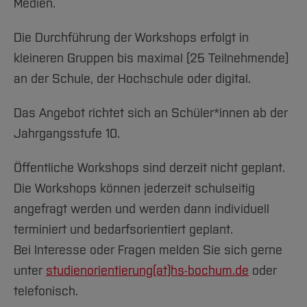
Team und Labore
Medien.
Amtliche Bekanntmachungen
Studiengänge
Forschung und Projekte
Familiengerechte Hochschule
Aktuelles
Hochschulbibliothek
Arbeiten im FB G
Notfall-Infos
Studieninteressierte
International
Gleichstellung
Studium
Hochschulkommunikation
Die Durchführung der Workshops erfolgt in
BO Shop
Team
Diskriminierungsfreie Hochschule
Fachgruppen
kleineren Gruppen bis maximal (25 Teilnehmende)
International Office
Service
Vertretungen
an der Schule, der Hochschule oder digital.
Forschung und Entwicklung
Medienzentrum
Wahlen
International
qed-Stiftung
Das Angebot richtet sich an Schüler*innen ab der
Team
Zentrale Studienberatung
Jahrgangsstufe 10.
Service
Öffentliche Workshops sind derzeit nicht geplant.
Die Workshops können jederzeit schulseitig
angefragt werden und werden dann individuell
terminiert und bedarfsorientiert geplant.
Bei Interesse oder Fragen melden Sie sich gerne
unter
studienorientierung(at)hs-bochum.de
oder
telefonisch.