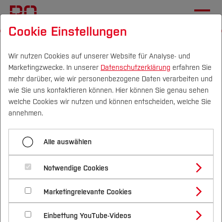
Cookie Einstellungen
Startseite
[...]
Wichtige Einrichtungen
Zentrale Studienberatung
Vor dem Studium
Wir nutzen Cookies auf unserer Website für Analyse- und
Marketingzwecke. In unserer
Datenschutzerklärung
erfahren Sie
Workshops & Info-Vorträge
mehr darüber, wie wir personenbezogene Daten verarbeiten und
wie Sie uns kontaktieren können. Hier können Sie genau sehen
Workshops zur digitalen
Campus
Personen
DE
|
EN
Quicklinks
welche Cookies wir nutzen und können entscheiden, welche Sie
Meinungsbildung
annehmen.
Studium
Alle auswählen
Studienangebote
Forschung & Transfer
Notwendige Cookies
Vor dem Studium
Bachelorstudiengänge
Profil
Nachhaltigkeit
Masterstudiengänge
Marketingrelevante Cookies
Im Studium
Bewerben & Einschreiben
Beratung & Förderung
Forschungs- und Transferprofil
Schwerpunkte
Nachhaltigkeit studieren
Bewerbungsportal
International
Nach dem Studium
Studienbüros und Prüfungen
Einbettung YouTube-Videos
Schwerpunkte (FuT)
Förderinformation und Antragsberatung