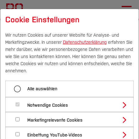
Cookie Einstellungen
Startseite
[...]
Im Studium
Selbstlernangebote
SLK Studienzweifel
Wir nutzen Cookies auf unserer Website für Analyse- und
Marketingzwecke. In unserer
Datenschutzerklärung
erfahren Sie
SLK Studiere ich das Richtige?
mehr darüber, wie wir personenbezogene Daten verarbeiten und
wie Sie uns kontaktieren können. Hier können Sie genau sehen
Campus
Personen
DE
|
EN
Quicklinks
welche Cookies wir nutzen und können entscheiden, welche Sie
Menü aufklappen
annehmen.
Studium
SLK Studiere ich das Richtige?
Alle auswählen
Studienangebote
Studiere ich das Richtige?
Forschung & Transfer
SLK So hab´ ich mir das nicht vorgestellt
Notwendige Cookies
Vor dem Studium
Bachelorstudiengänge
Profil
Nachhaltigkeit
Art:
Selbstlernkurs
Masterstudiengänge
Marketingrelevante Cookies
Im Studium
Bewerben & Einschreiben
Interessant für Studierende, die unsicher mit der
Beratung & Förderung
Forschungs- und Transferprofil
Schwerpunkte
Nachhaltigkeit studieren
Bewerbungsportal
International
Nach dem Studium
Studienbüros und Prüfungen
Wahl des Studienfachs sind
Einbettung YouTube-Videos
Schwerpunkte (FuT)
Förderinformation und Antragsberatung