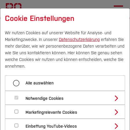
Cookie Einstellungen
Startseite
[...]
Im Studium
Workshops und Seminare
Veranstaltungen Prüfungsvorbereitung und
Wir nutzen Cookies auf unserer Website für Analyse- und
Marketingzwecke. In unserer
Datenschutzerklärung
erfahren Sie
Prüfungsangst
mehr darüber, wie wir personenbezogene Daten verarbeiten und
Souverän in die mündliche Prüfung
wie Sie uns kontaktieren können. Hier können Sie genau sehen
Campus
Personen
DE
|
EN
Quicklinks
welche Cookies wir nutzen und können entscheiden, welche Sie
annehmen.
Menü aufklappen
Studium
Alle auswählen
Prüfungcafé
Studienangebote
Forschung & Transfer
Souverän in die mündliche
Notwendige Cookies
Blackout-Prophylaxe
Vor dem Studium
Bachelorstudiengänge
Profil
Nachhaltigkeit
Prüfung/Präsentation
Masterstudiengänge
Marketingrelevante Cookies
Im Studium
Bewerben & Einschreiben
Prüfungsmut
Beratung & Förderung
Forschungs- und Transferprofil
Schwerpunkte
Nachhaltigkeit studieren
Bewerbungsportal
International
Nach dem Studium
Studienbüros und Prüfungen
Einbettung YouTube-Videos
Souverän in die mündliche Prüfung
Schwerpunkte (FuT)
Förderinformation und Antragsberatung