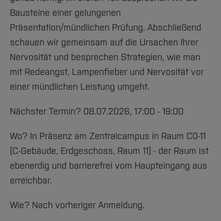
Team und Labore
Amtliche Bekanntmachungen
Studiengänge
Forschung und Projekte
Familiengerechte Hochschule
Aktuelles
Hochschulbibliothek
Bausteine einer gelungenen
Arbeiten im FB G
Notfall-Infos
Studieninteressierte
International
Gleichstellung
Studium
Hochschulkommunikation
Präsentation/mündlichen Prüfung. Abschließend
BO Shop
Team
Diskriminierungsfreie Hochschule
Fachgruppen
schauen wir gemeinsam auf die Ursachen Ihrer
International Office
Service
Vertretungen
Nervosität und besprechen Strategien, wie man
Forschung und Entwicklung
Medienzentrum
mit Redeangst, Lampenfieber und Nervosität vor
Wahlen
International
qed-Stiftung
einer mündlichen Leistung umgeht.
Team
Zentrale Studienberatung
Service
Nächster Termin? 08.07.2026, 17:00 - 19:00
Wo? In Präsenz am Zentralcampus in Raum C0-11
(C-Gebäude, Erdgeschoss, Raum 11) - der Raum ist
ebenerdig und barrierefrei vom Haupteingang aus
erreichbar.
Wie? Nach vorheriger Anmeldung.