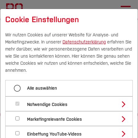
Cookie Einstellungen
Wir nutzen Cookies auf unserer Website für Analyse- und
Marketingzwecke. In unserer
Datenschutzerklärung
erfahren Sie
mehr darüber, wie wir personenbezogene Daten verarbeiten und
wie Sie uns kontaktieren können. Hier können Sie genau sehen
Campus
Personen
DE
|
EN
Quicklinks
welche Cookies wir nutzen und können entscheiden, welche Sie
annehmen.
Studium
Alle auswählen
Terminvereinbarung für
Studienangebote
Forschung & Transfer
Studieninteressierte
Notwendige Cookies
Vor dem Studium
Bachelorstudiengänge
Profil
Nachhaltigkeit
Masterstudiengänge
Marketingrelevante Cookies
Im Studium
Bewerben & Einschreiben
Startseite
[...]
Zentrale Studienberatung
Beratung & Förderung
Forschungs- und Transferprofil
Schwerpunkte
Nachhaltigkeit studieren
Bewerbungsportal
Inklusionsberatung
International
Nach dem Studium
Studienbüros und Prüfungen
Einbettung YouTube-Videos
Schwerpunkte (FuT)
Förderinformation und Antragsberatung