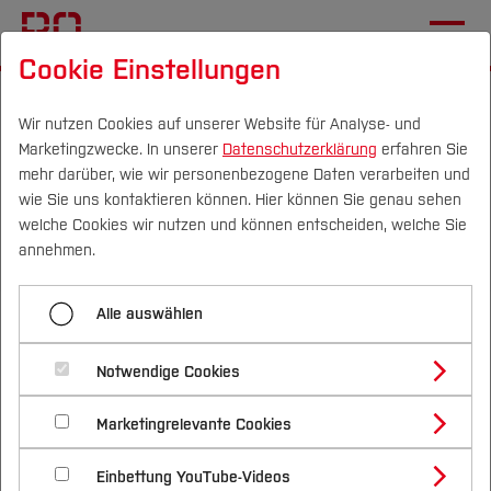
Cookie Einstellungen
Startseite
[...]
Wichtige Einrichtungen
Zentrale Studienberatung
Vor dem Studium
Wir nutzen Cookies auf unserer Website für Analyse- und
Marketingzwecke. In unserer
Datenschutzerklärung
erfahren Sie
Unterwegs auf Messen
mehr darüber, wie wir personenbezogene Daten verarbeiten und
wie Sie uns kontaktieren können. Hier können Sie genau sehen
Campus
Personen
DE
|
EN
Quicklinks
welche Cookies wir nutzen und können entscheiden, welche Sie
Menü aufklappen
annehmen.
Studium
Individuelle Beratung
Alle auswählen
Studienangebote
Das Team
Forschung & Transfer
Angebote für Schulen
Notwendige Cookies
Studienorientierung für
Vor dem Studium
Bachelorstudiengänge
Unterwegs auf Messen
Profil
Nachhaltigkeit
Euch unterwegs
Masterstudiengänge
Marketingrelevante Cookies
Im Studium
Bewerben & Einschreiben
Beratung & Förderung
Forschungs- und Transferprofil
Schnupperangebote an der BO
Schwerpunkte
Nachhaltigkeit studieren
Bewerbungsportal
International
Nach dem Studium
Studienbüros und Prüfungen
Einbettung YouTube-Videos
Schwerpunkte (FuT)
Förderinformation und Antragsberatung