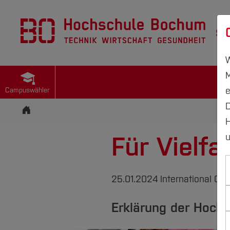
St
W
M
e
Campuswähler
D
Startseite
H
Für Vielfa
u
25.01.2024
International Off
Erklärung der Hoc