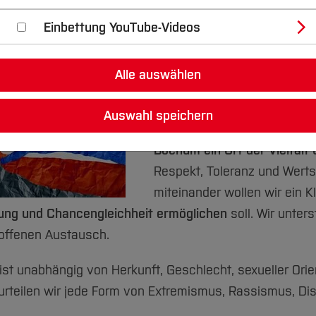
Bundesweit gehen in diesen
Einbettung YouTube-Videos
Menschen auf die Straße, 
und gegen Rassismus
zu dem
Mitglieder der Hochschule B
Alle auswählen
unserer freiheitlich demokr
Auswahl speichern
Mitten im Ruhrgebiet gelegen
Bochum ein Ort der Vielfalt 
Respekt, Toleranz und Wer
miteinander wollen wir ein K
gung und Chancengleichheit ermöglichen
soll. Wir unters
offenen Austausch.
ist unabhängig von Herkunft, Geschlecht, sexueller Orien
teilen wir jede Form von Extremismus, Rassismus, Disk