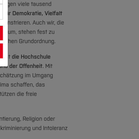
 Tagen viele tausend
um
für Demokratie, Vielfalt
onstrieren. Auch wir, die
ochum, stehen fest zu
atischen Grundordnung.
, ist
die Hochschule
und der Offenheit
. Mit
tschätzung im Umgang
lima schaffen, das
tützen die freie
tierung, Religion oder
riminierung und Intoleranz