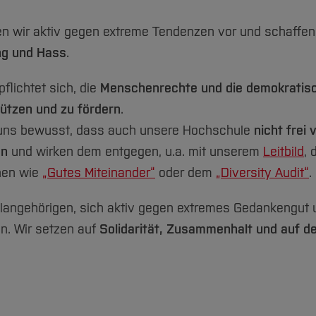
en wir aktiv gegen extreme Tendenzen vor und schaffe
ng und Hass
.
lichtet sich, die
Menschenrechte und die demokratisc
ützen und zu fördern
.
r uns bewusst, dass auch unsere Hochschule
nicht frei
en
und wirken dem entgegen, u.a. mit unserem
Leitbild
,
nen wie
„Gutes Miteinander“
oder dem
„Diversity Audit“
.
langehörigen, sich aktiv gegen extremes Gedankengut u
n. Wir setzen auf
Solidarität, Zusammenhalt und auf d