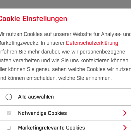
Cookie Einstellungen
udium
Forschung & Transfer
Nachhaltigkeit
I
ir nutzen Cookies auf unserer Website für Analyse- un
arketingzwecke. In unserer
Datenschutzerklärung
rfahren Sie mehr darüber, wie wir personenbezogene
aten verarbeiten und wie Sie uns kontaktieren können.
ier können Sie genau sehen welche Cookies wir nutze
lt, Demokratie und O
nd können entscheiden, welche Sie annehmen.
Alle auswählen
ice, Chancengerechtigkeit & Vielfalt
Notwendige Cookies
hschule Bochum gegen Rassismus
Marketingrelevante Cookies