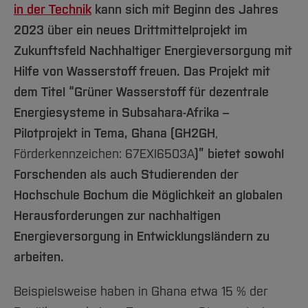
Team und Labore
Amtliche Bekanntmachungen
Studiengänge
Forschung und Projekte
Familiengerechte Hochschule
in der Technik
kann sich mit Beginn des Jahres
Aktuelles
Hochschulbibliothek
Arbeiten im FB G
Notfall-Infos
2023 über ein neues Drittmittelprojekt im
Studieninteressierte
International
Gleichstellung
Studium
Hochschulkommunikation
Zukunftsfeld Nachhaltiger Energieversorgung mit
BO Shop
Team
Diskriminierungsfreie Hochschule
Fachgruppen
International Office
Hilfe von Wasserstoff freuen. Das Projekt mit
Service
Vertretungen
Forschung und Entwicklung
Medienzentrum
dem Titel “Grüner Wasserstoff für dezentrale
Wahlen
International
qed-Stiftung
Energiesysteme in Subsahara-Afrika –
Team
Zentrale Studienberatung
Pilotprojekt in Tema, Ghana (GH2GH
,
Service
Förderkennzeichen: 67EXI6503A
)” bietet sowohl
Forschenden als auch Studierenden der
Hochschule Bochum die Möglichkeit an globalen
Herausforderungen zur nachhaltigen
Energieversorgung in Entwicklungsländern zu
arbeiten.
Beispielsweise haben in Ghana etwa 15 % der