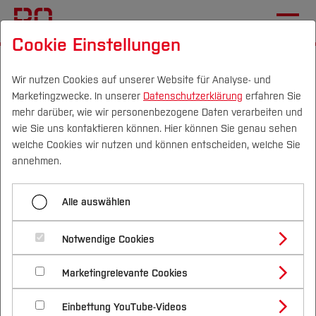
Cookie Einstellungen
Startseite
Wir nutzen Cookies auf unserer Website für Analyse- und
Marketingzwecke. In unserer
Datenschutzerklärung
erfahren Sie
Grüner Wasserstoff für
mehr darüber, wie wir personenbezogene Daten verarbeiten und
autarke Stromversorgung
wie Sie uns kontaktieren können. Hier können Sie genau sehen
Campus
Personen
DE
|
EN
Quicklinks
welche Cookies wir nutzen und können entscheiden, welche Sie
in Subsahara-Afrika
annehmen.
Studium
26.01.2023
Forschung, Nachhaltigkeit,
Alle auswählen
Elektrotechnik und Informatik (FB E)
Studienangebote
Forschung & Transfer
Notwendige Cookies
Vor dem Studium
Bachelorstudiengänge
Ziel ist der Aufbau einer
Profil
Nachhaltigkeit
Masterstudiengänge
Marketingrelevante Cookies
Im Studium
Bewerben & Einschreiben
dezentralen und klimaverträglichen
Beratung & Förderung
Forschungs- und Transferprofil
Schwerpunkte
Nachhaltigkeit studieren
Bewerbungsportal
International
Nach dem Studium
Studienbüros und Prüfungen
Energieversorgung am Pilotprojekt-
Einbettung YouTube-Videos
Schwerpunkte (FuT)
Förderinformation und Antragsberatung