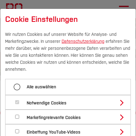
Cookie Einstellungen
Wir nutzen Cookies auf unserer Website für Analyse- und
Marketingzwecke. In unserer
Datenschutzerklärung
erfahren Sie
mehr darüber, wie wir personenbezogene Daten verarbeiten und
wie Sie uns kontaktieren können. Hier können Sie genau sehen
Campus
Personen
DE
|
EN
Quicklinks
welche Cookies wir nutzen und können entscheiden, welche Sie
annehmen.
Studium
Alle auswählen
MoNaL - Mobilität nachhaltig
Studienangebote
Forschung & Transfer
über den Lebenszyklus gedacht
Notwendige Cookies
Vor dem Studium
Bachelorstudiengänge
Profil
Nachhaltigkeit
Masterstudiengänge
Marketingrelevante Cookies
Im Studium
Bewerben & Einschreiben
Startseite
[...]
Fachgebiete
Beratung & Förderung
Forschungs- und Transferprofil
Schwerpunkte
Nachhaltigkeit studieren
Bewerbungsportal
Labor für Nachhaltigkeit in der Technik
International
Nach dem Studium
Studienbüros und Prüfungen
Einbettung YouTube-Videos
Schwerpunkte (FuT)
Förderinformation und Antragsberatung