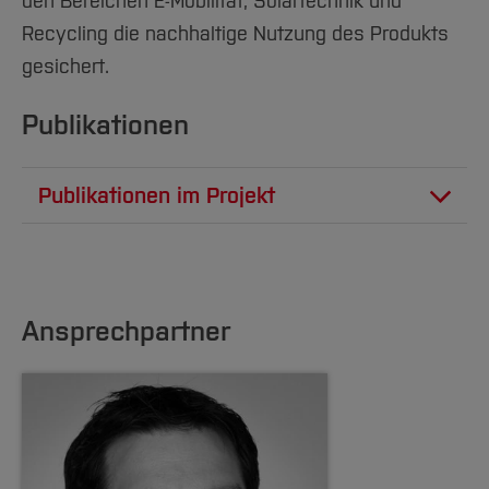
den Bereichen E-Mobilität, Solartechnik und
Recycling die nachhaltige Nutzung des Produkts
gesichert.
Publikationen
Publikationen im Projekt
Adjei, F., Mesah, E., Pflug, T., Bauer, O.,
Severengiz, S., "Social acceptance and
sustainability assessment of light electric
vehicles in Ghana", 8th International Electric
Ansprechpartner
Vehicle Conference, Edinburgh, 21-23 June
2023. Full paper submitted.
Adjei, F., Sperling, D., Atia-Abugbilla, I.,
Anokye, A., Appiah, J., Ayetor, G.,
Severengiz, S., “Converted and shared Light