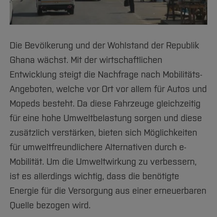
Team und Labore
Amtliche Bekanntmachungen
Studiengänge
Forschung und Projekte
Familiengerechte Hochschule
Aktuelles
Hochschulbibliothek
Arbeiten im FB G
Notfall-Infos
Studieninteressierte
International
Gleichstellung
Studium
Hochschulkommunikation
BO Shop
Team
Diskriminierungsfreie Hochschule
Fachgruppen
International Office
Die Bevölkerung und der Wohlstand der Republik
Service
Vertretungen
Forschung und Entwicklung
Medienzentrum
Ghana wächst. Mit der wirtschaftlichen
Wahlen
International
Entwicklung steigt die Nachfrage nach Mobilitäts-
qed-Stiftung
Angeboten, welche vor Ort vor allem für Autos und
Team
Zentrale Studienberatung
Mopeds besteht. Da diese Fahrzeuge gleichzeitig
Service
für eine hohe Umweltbelastung sorgen und diese
zusätzlich verstärken, bieten sich Möglichkeiten
für umweltfreundlichere Alternativen durch e-
Mobilität. Um die Umweltwirkung zu verbessern,
ist es allerdings wichtig, dass die benötigte
Energie für die Versorgung aus einer erneuerbaren
Quelle bezogen wird.