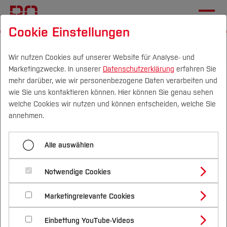
Cookie Einstellungen
Startseite
[...]
Wichtige Einrichtungen
Hochschulbibliothek
Aktuelles
Meldungen
Wir nutzen Cookies auf unserer Website für Analyse- und
Marketingzwecke. In unserer
Datenschutzerklärung
erfahren Sie
mehr darüber, wie wir personenbezogene Daten verarbeiten und
E-Journals der Wiley
wie Sie uns kontaktieren können. Hier können Sie genau sehen
Verlagsgruppe
Campus
Personen
DE
|
EN
Quicklinks
welche Cookies wir nutzen und können entscheiden, welche Sie
annehmen.
Studium
16.08.2019
Alle auswählen
Studienangebote
Forschung & Transfer
Notwendige Cookies
Vor dem Studium
Bachelorstudiengänge
Profil
Nachhaltigkeit
Masterstudiengänge
Marketingrelevante Cookies
Im Studium
Bewerben & Einschreiben
Dank dem erfolgreichen Vertragsabschluss durch
Beratung & Förderung
Forschungs- und Transferprofil
Schwerpunkte
Nachhaltigkeit studieren
Bewerbungsportal
International
Nach dem Studium
Studienbüros und Prüfungen
DEAL mit der Wiley Verlagsgruppe bietet die
Einbettung YouTube-Videos
Schwerpunkte (FuT)
Förderinformation und Antragsberatung