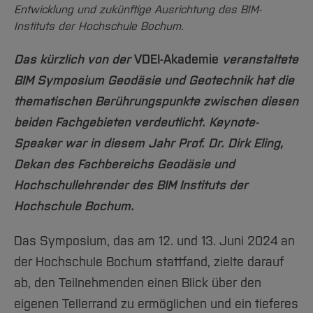
Team und Labore
Amtliche Bekanntmachungen
Studiengänge
Forschung und Projekte
Familiengerechte Hochschule
Entwicklung und zukünftige Ausrichtung des BIM-
Aktuelles
Hochschulbibliothek
Arbeiten im FB G
Instituts der Hochschule Bochum.
Notfall-Infos
Studieninteressierte
International
Gleichstellung
Studium
Hochschulkommunikation
BO Shop
Team
Diskriminierungsfreie Hochschule
Fachgruppen
Das kürzlich von der
VDEI-Akademie
veranstaltete
International Office
Service
BIM Symposium Geodäsie und Geotechnik hat die
Vertretungen
Forschung und Entwicklung
Medienzentrum
thematischen Berührungspunkte zwischen diesen
Wahlen
International
qed-Stiftung
beiden Fachgebieten verdeutlicht. Keynote-
Team
Zentrale Studienberatung
Speaker war in diesem Jahr Prof. Dr. Dirk Eling,
Service
Dekan des Fachbereichs Geodäsie und
Hochschullehrender des BIM Instituts der
Hochschule Bochum.
Das Symposium, das am 12. und 13. Juni 2024 an
der Hochschule Bochum stattfand, zielte darauf
ab, den Teilnehmenden einen Blick über den
eigenen Tellerrand zu ermöglichen und ein tieferes