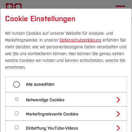
Cookie Einstellungen
Startseite
Forschung & Transfer
Profil
Einrichtungen (FuT)
BIM Institut
Wir nutzen Cookies auf unserer Website für Analyse- und
Marketingzwecke. In unserer
Datenschutzerklärung
erfahren Sie
mehr darüber, wie wir personenbezogene Daten verarbeiten und
wie Sie uns kontaktieren können. Hier können Sie genau sehen
Menü aufklappen
Campus
Personen
DE
|
EN
Quicklinks
welche Cookies wir nutzen und können entscheiden, welche Sie
annehmen.
Home
Studium
Erfolgreiches BIM
Alle auswählen
Team
Studienangebote
Forschung & Transfer
Symposium Geodäsie und
Forschung
Notwendige Cookies
Vor dem Studium
Bachelorstudiengänge
Geotechnik
Profil
Nachhaltigkeit
Masterstudiengänge
BIM Bier+Brezeln
Marketingrelevante Cookies
Im Studium
Bewerben & Einschreiben
Beratung & Förderung
Forschungs- und Transferprofil
24.06.2024
BIM Institut, Geodäsie (FB G)
Schwerpunkte
Nachhaltigkeit studieren
Bewerbungsportal
International
Nach dem Studium
Studienbüros und Prüfungen
Veranstaltungskalender
Einbettung YouTube-Videos
Schwerpunkte (FuT)
Förderinformation und Antragsberatung