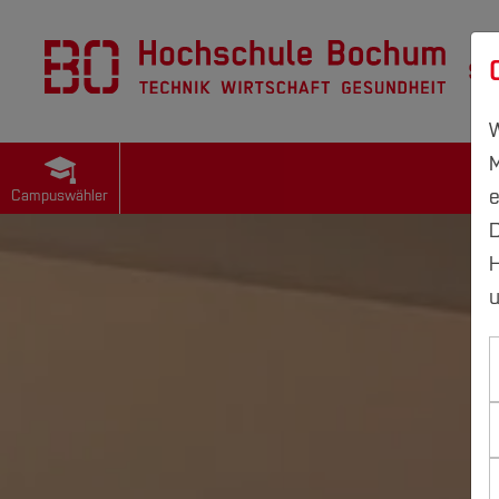
St
W
M
e
Campuswähler
D
H
u