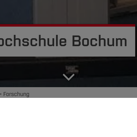
 Hochschule Bochum
Forschung
BIM Bier+Brezeln
Veranstaltungskalender
Für