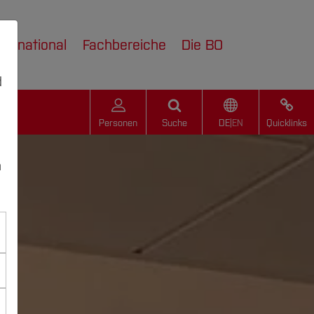
nternational
Fachbereiche
Die BO
d
Personen
Suche
DE
|
EN
Quicklinks
n