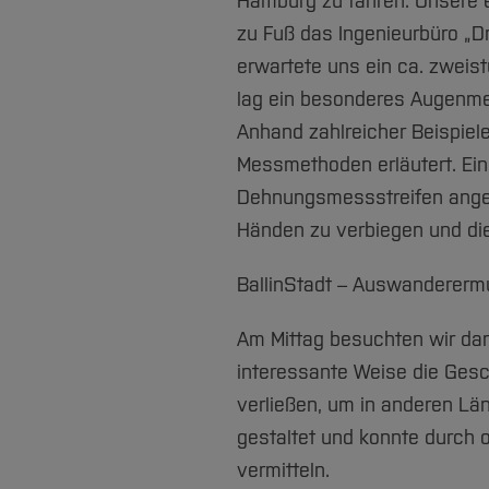
Hamburg zu fahren. Unsere e
zu Fuß das Ingenieurbüro „D
erwartete uns ein ca. zweis
lag ein besonderes Augenme
Anhand zahlreicher Beispiele
Messmethoden erläutert. Ein
Dehnungsmessstreifen angeb
Händen zu verbiegen und di
BallinStadt – Auswandere
Am Mittag besuchten wir da
interessante Weise die Gesc
verließen, um in anderen Lä
gestaltet und konnte durch 
vermitteln.