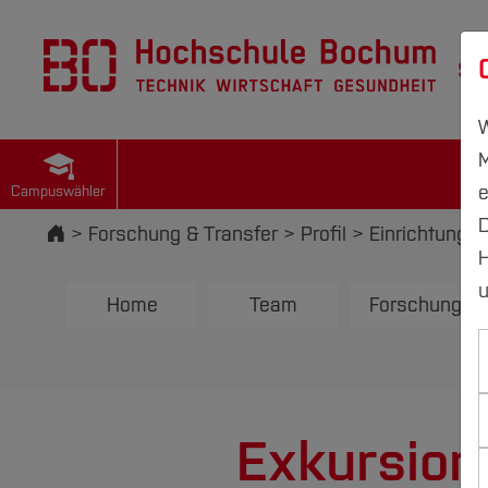
St
W
M
e
Campuswähler
D
Startseite
Forschung & Transfer
Profil
Einrichtungen
H
u
Home
Team
Forschung
Exkursio