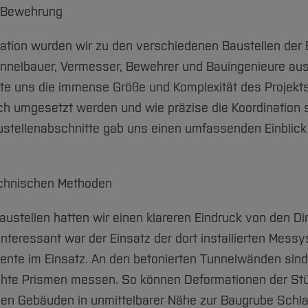
n Bewehrung
ation wurden wir zu den verschiedenen Baustellen der 
Tunnelbauer, Vermesser, Bewehrer und Bauingenieure a
hte uns die immense Größe und Komplexität des Projekts
sch umgesetzt werden und wie präzise die Koordination 
stellenabschnitte gab uns einen umfassenden Einblick
chnischen Methoden
austellen hatten wir einen klareren Eindruck von den 
nteressant war der Einsatz der dort installierten Messy
ente im Einsatz. An den betonierten Tunnelwänden sind T
hte Prismen messen. So können Deformationen der Stü
den Gebäuden in unmittelbarer Nähe zur Baugrube Schlau