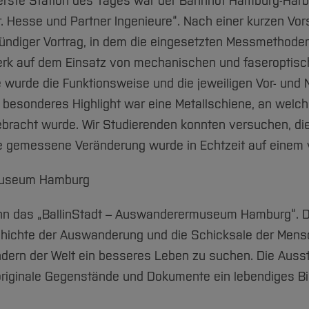
rste Station des Tages war der Bahnhof Hamburg-Harbur
r. Hesse und Partner Ingenieure“. Nach einer kurzen V
tündiger Vortrag, in dem die eingesetzten Messmethoden
rk auf dem Einsatz von mechanischen und faseroptis
 wurde die Funktionsweise und die jeweiligen Vor- und 
 besonderes Highlight war eine Metallschiene, an welch
racht wurde. Wir Studierenden konnten versuchen, die
e gemessene Veränderung wurde in Echtzeit auf einem
rmuseum Hamburg
nn das „BallinStadt – Auswanderermuseum Hamburg“. Di
hichte der Auswanderung und die Schicksale der Mensc
ndern der Welt ein besseres Leben zu suchen. Die Ausste
originale Gegenstände und Dokumente ein lebendiges Bi