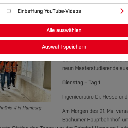
Einbettung YouTube-Videos
Am 21. Und 22. Mai 2024 un
Alle auswählen
Studierende der Hochschule
nach Hamburg. Davon sind f
Auswahl speichern
Teilnehmende des Vertiefun
Semesters des Bachelorst
neun Masterstudierende aus
Dienstag – Tag 1
Ingenieurbüro Dr. Hesse und
hnlinie 4 in Hamburg
Am Morgen des 21. Mai vers
Bochumer Hauptbahnhof, um