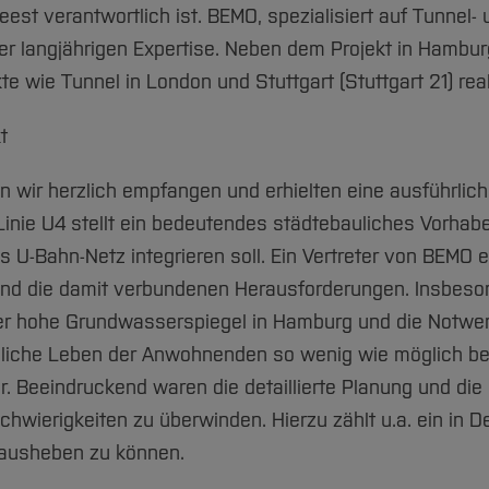
est verantwortlich ist. BEMO, spezialisiert auf Tunnel-
er langjährigen Expertise. Neben dem Projekt in Hamb
 wie Tunnel in London und Stuttgart (Stuttgart 21) reali
t
wir herzlich empfangen und erhielten eine ausführliche
inie U4 stellt ein bedeutendes städtebauliches Vorhabe
U-Bahn-Netz integrieren soll. Ein Vertreter von BEMO e
d die damit verbundenen Herausforderungen. Insbeson
r hohe Grundwasserspiegel in Hamburg und die Notwend
liche Leben der Anwohnenden so wenig wie möglich beein
. Beeindruckend waren die detaillierte Planung und die
ierigkeiten zu überwinden. Hierzu zählt u.a. ein in De
 ausheben zu können.