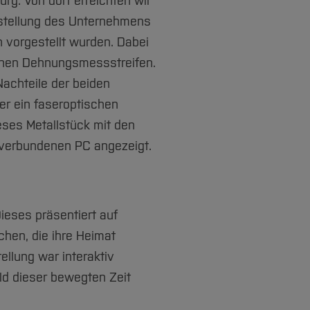
g. Von dort erreichten wir
orstellung des Unternehmens
 vorgestellt wurden. Dabei
chen Dehnungsmessstreifen.
Nachteile der beiden
er ein faseroptischen
ses Metallstück mit den
 verbundenen PC angezeigt.
eses präsentiert auf
hen, die ihre Heimat
llung war interaktiv
ld dieser bewegten Zeit