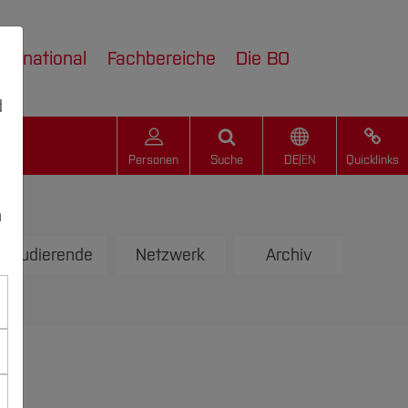
nternational
Fachbereiche
Die BO
d
Personen
Suche
DE
|
EN
Quicklinks
n
 Studierende
Netzwerk
Archiv