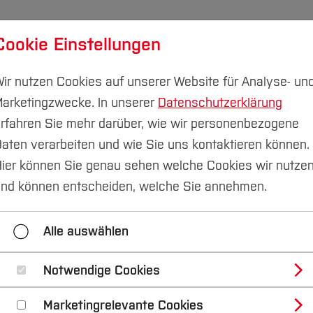
Cookie Einstellungen
udium
Forschung & Transfer
Nachhaltigkeit
I
ir nutzen Cookies auf unserer Website für Analyse- un
arketingzwecke. In unserer
Datenschutzerklärung
rfahren Sie mehr darüber, wie wir personenbezogene
aten verarbeiten und wie Sie uns kontaktieren können.
 (FuT)
BIM Institut
ier können Sie genau sehen welche Cookies wir nutze
nd können entscheiden, welche Sie annehmen.
BIM Bier+Brezeln
Veranstaltungskalender
Für
Alle auswählen
Notwendige Cookies
n Hamburg
Marketingrelevante Cookies