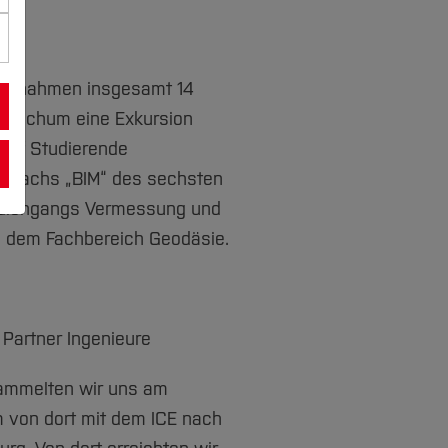
ternahmen insgesamt 14
 Bochum eine Exkursion
ünf Studierende
gsfachs „BIM“ des sechsten
udiengangs Vermessung und
 dem Fachbereich Geodäsie.
 Partner Ingenieure
ammelten wir uns am
 von dort mit dem ICE nach