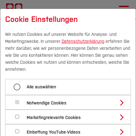
Cookie Einstellungen
Startseite
Forschung & Transfer
Profil
Einrichtungen (FuT)
BIM Institut
Wir nutzen Cookies auf unserer Website für Analyse- und
Marketingzwecke. In unserer
Datenschutzerklärung
erfahren Sie
mehr darüber, wie wir personenbezogene Daten verarbeiten und
wie Sie uns kontaktieren können. Hier können Sie genau sehen
Menü aufklappen
Campus
Personen
DE
|
EN
Quicklinks
welche Cookies wir nutzen und können entscheiden, welche Sie
annehmen.
Home
Studium
Networking und
Alle auswählen
Team
Studienangebote
Forschung & Transfer
Wissenstransfer am BIM
Forschung
Notwendige Cookies
Vor dem Studium
Bachelorstudiengänge
Institut der Hochschule
Profil
Nachhaltigkeit
Masterstudiengänge
BIM Bier+Brezeln
Marketingrelevante Cookies
Im Studium
Bewerben & Einschreiben
Bochum
Beratung & Förderung
Forschungs- und Transferprofil
Schwerpunkte
Nachhaltigkeit studieren
Bewerbungsportal
International
Nach dem Studium
Studienbüros und Prüfungen
Veranstaltungskalender
Einbettung YouTube-Videos
Schwerpunkte (FuT)
Förderinformation und Antragsberatung