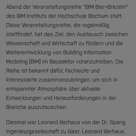
Team und Labore
Amtliche Bekanntmachungen
Studiengänge
Forschung und Projekte
Familiengerechte Hochschule
Aktuelles
Hochschulbibliothek
Abend der Veranstaltungsreihe "BIM Bier+Brezeln"
Arbeiten im FB G
Notfall-Infos
Studieninteressierte
International
Gleichstellung
Studium
Hochschulkommunikation
des BIM Instituts der Hochschule Bochum statt.
BO Shop
Team
Diskriminierungsfreie Hochschule
Diese Veranstaltungsreihe, die regelmäßig
Fachgruppen
International Office
stattfindet, hat das Ziel, den Austausch zwischen
Service
Vertretungen
Forschung und Entwicklung
Medienzentrum
Wissenschaft und Wirtschaft zu fördern und die
Wahlen
International
qed-Stiftung
Weiterentwicklung von Building Information
Team
Zentrale Studienberatung
Modeling (BIM) im Bausektor voranzutreiben. Die
Service
Reihe ist bekannt dafür, Fachleute und
Interessierte zusammenzubringen, um sich in
entspannter Atmosphäre über aktuelle
Entwicklungen und Herausforderungen in der
Branche auszutauschen.
Diesmal war Leonard Illerhaus von der Dr. Spang
Ingenieurgesellschaft zu Gast. Leonard Illerhaus,