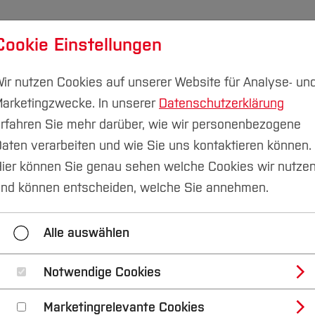
Cookie Einstellungen
udium
Forschung & Transfer
Nachhaltigkeit
I
ir nutzen Cookies auf unserer Website für Analyse- un
arketingzwecke. In unserer
Datenschutzerklärung
rfahren Sie mehr darüber, wie wir personenbezogene
aten verarbeiten und wie Sie uns kontaktieren können.
 (FuT)
BIM Institut
ier können Sie genau sehen welche Cookies wir nutze
nd können entscheiden, welche Sie annehmen.
BIM Bier+Brezeln
Veranstaltungskalender
Für
Alle auswählen
Notwendige Cookies
-Modul für Architekt
Marketingrelevante Cookies