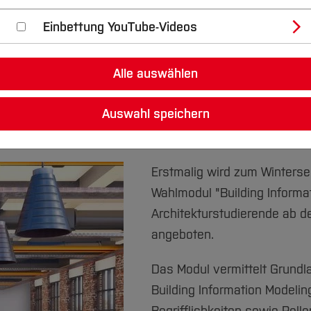
de
Einbettung YouTube-Videos
Alle auswählen
es BIM Modul ergänzt die Grundlehre i
Auswahl speichern
Erstmalig wird zum Winters
Wahlmodul "Building Informat
Architekturstudierende ab 
angeboten.
Das Modul vermittelt Grund
Building Information Modelin