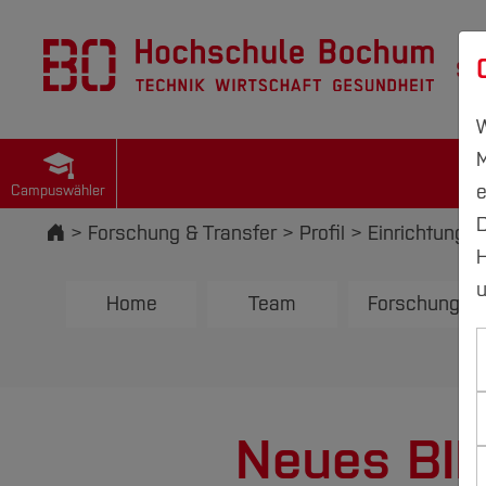
St
W
M
e
Campuswähler
D
Startseite
Forschung & Transfer
Profil
Einrichtungen
H
u
Home
Team
Forschung
Neues BIM