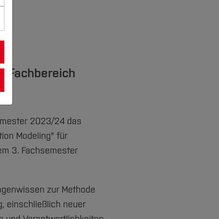
m Fachbereich
emester 2023/24 das
ion Modeling" für
dem 3. Fachsemester
lagenwissen zur Methode
g, einschließlich neuer