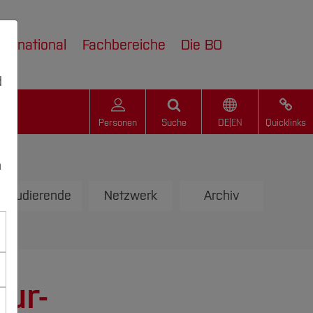
nternational
Fachbereiche
Die BO
d
Personen
Suche
DE
|
EN
Quicklinks
n
 Studierende
Netzwerk
Archiv
ur-