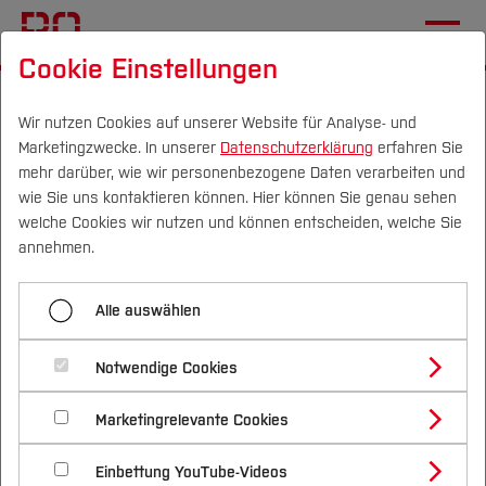
Cookie Einstellungen
Startseite
[...]
Im Studium
Studentische Projekte
CSEQ @ NRW
Team & Kooperationspartner
Wir nutzen Cookies auf unserer Website für Analyse- und
Marketingzwecke. In unserer
Datenschutzerklärung
erfahren Sie
mehr darüber, wie wir personenbezogene Daten verarbeiten und
wie Sie uns kontaktieren können. Hier können Sie genau sehen
Menü aufklappen
Campus
Personen
DE
|
EN
Quicklinks
welche Cookies wir nutzen und können entscheiden, welche Sie
annehmen.
Start
Studium
Kontakt
Alle auswählen
Ziele und Strategien
Studienangebote
Forschung & Transfer
Herstellung
Notwendige Cookies
Vor dem Studium
Bachelorstudiengänge
Profil
Nachhaltigkeit
Masterstudiengänge
Eigenschaften und Wirkung
Marketingrelevante Cookies
Im Studium
Bewerben & Einschreiben
Projektleitung
Beratung & Förderung
Forschungs- und Transferprofil
Projektleitung
Schwerpunkte
Nachhaltigkeit studieren
Bewerbungsportal
International
Nach dem Studium
Studienbüros und Prüfungen
Anwendungsbereiche
Einbettung YouTube-Videos
Schwerpunkte (FuT)
Förderinformation und Antragsberatung