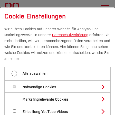
Cookie Einstellungen
Startseite
Fachbereiche
Wirtschaft
Team
Wir nutzen Cookies auf unserer Website für Analyse- und
Marketingzwecke. In unserer
Datenschutzerklärung
erfahren Sie
Menü aufklappen
mehr darüber, wie wir personenbezogene Daten verarbeiten und
wie Sie uns kontaktieren können. Hier können Sie genau sehen
Campus
Personen
DE
|
EN
Quicklinks
welche Cookies wir nutzen und können entscheiden, welche Sie
Kollegium
annehmen.
Studium
Prof. Dr. rer. pol. Marcus
Lehrbeauftragte
Alle auswählen
Schröter
Studienangebote
Forschung & Transfer
Notwendige Cookies
Vor dem Studium
Bachelorstudiengänge
Allg. Betriebswirtschaftslehre, insbes. Logistik
Profil
Nachhaltigkeit
Masterstudiengänge
Marketingrelevante Cookies
Im Studium
Bewerben & Einschreiben
Funktionen
Beratung & Förderung
Forschungs- und Transferprofil
Schwerpunkte
Nachhaltigkeit studieren
Bewerbungsportal
International
Nach dem Studium
Studienbüros und Prüfungen
Einbettung YouTube-Videos
Schwerpunkte (FuT)
Förderinformation und Antragsberatung