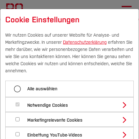
Cookie Einstellungen
Startseite
[...]
Campus IT
Hard & Software
ADOBE
ADOBE für Mitarbeiter
Wir nutzen Cookies auf unserer Website für Analyse- und
Marketingzwecke. In unserer
Datenschutzerklärung
erfahren Sie
mehr darüber, wie wir personenbezogene Daten verarbeiten und
wie Sie uns kontaktieren können. Hier können Sie genau sehen
Menü aufklappen
Campus
Personen
DE
|
EN
Quicklinks
welche Cookies wir nutzen und können entscheiden, welche Sie
annehmen.
ADOBE für Mitarbeiter
Studium
Alle auswählen
ADOBE Captivate
Studienangebote
Die Hochschule Bochum hat den Adobe ETLA
Forschung & Transfer
Benutzungsordnung für ADOBE Stockart
Notwendige Cookies
Campus Vertrag auf FTE-Basis (Full Time
Vor dem Studium
Bachelorstudiengänge
Profil
Nachhaltigkeit
Equivalent | Campusvertrag), im
Masterstudiengänge
ADOBE - Softwarekauf
Marketingrelevante Cookies
Im Studium
Bewerben & Einschreiben
Zusammenschluss mit anderen Hochschulen bis
Beratung & Förderung
Forschungs- und Transferprofil
Schwerpunkte
Nachhaltigkeit studieren
Bewerbungsportal
International
Nach dem Studium
Studienbüros und Prüfungen
zum 25.09.2029 erneuert.
ADOBE für Studierende
Einbettung YouTube-Videos
Schwerpunkte (FuT)
Förderinformation und Antragsberatung