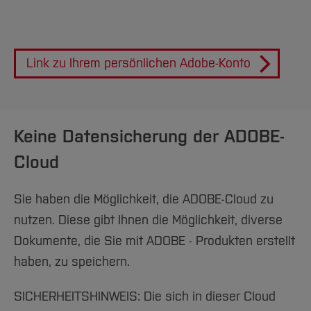
Team und Labore
Amtliche Bekanntmachungen
Studiengänge
Forschung und Projekte
Familiengerechte Hochschule
Aktuelles
Hochschulbibliothek
Arbeiten im FB G
Notfall-Infos
Studieninteressierte
International
Gleichstellung
Studium
Hochschulkommunikation
BO Shop
Team
Diskriminierungsfreie Hochschule
Fachgruppen
International Office
Link zu Ihrem persönlichen Adobe-Konto
Service
Vertretungen
Forschung und Entwicklung
Medienzentrum
Wahlen
International
qed-Stiftung
Team
Zentrale Studienberatung
Keine Datensicherung der ADOBE-
Service
Cloud
Sie haben die Möglichkeit, die ADOBE-Cloud zu
nutzen. Diese gibt Ihnen die Möglichkeit, diverse
Dokumente, die Sie mit ADOBE - Produkten erstellt
haben, zu speichern.
SICHERHEITSHINWEIS: Die sich in dieser Cloud