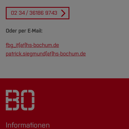
02 34 / 36186 9743
Oder per E-Mail:
fbg_it(at)
hs-bochum.de
patrick.siegmund(at)
hs-bochum.de
Informationen