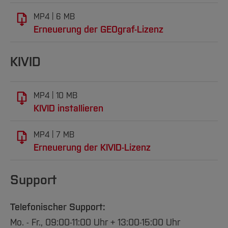
Team und Labore
Amtliche Bekanntmachungen
Studiengänge
Forschung und Projekte
Familiengerechte Hochschule
Aktuelles
Hochschulbibliothek
MP4
6 MB
Arbeiten im FB G
Notfall-Infos
Studieninteressierte
International
Gleichstellung
Studium
Hochschulkommunikation
Erneuerung der GEOgraf-Lizenz
BO Shop
Team
Diskriminierungsfreie Hochschule
Fachgruppen
International Office
Service
Vertretungen
KIVID
Forschung und Entwicklung
Medienzentrum
Wahlen
International
qed-Stiftung
Team
Zentrale Studienberatung
MP4
10 MB
KIVID installieren
Service
MP4
7 MB
Erneuerung der KIVID-Lizenz
Support
Telefonischer Support:
Mo. - Fr., 09:00-11:00 Uhr + 13:00-15:00 Uhr