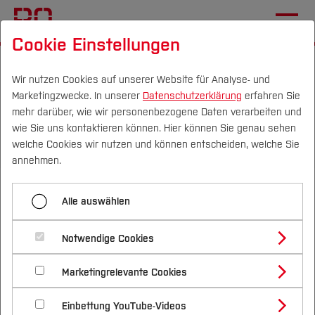
Cookie Einstellungen
Startseite
[...]
Wichtige Einrichtungen
Campus IT
IT-Support
Fachbereich Geodäsie
Wir nutzen Cookies auf unserer Website für Analyse- und
Marketingzwecke. In unserer
Datenschutzerklärung
erfahren Sie
mehr darüber, wie wir personenbezogene Daten verarbeiten und
wie Sie uns kontaktieren können. Hier können Sie genau sehen
Menü aufklappen
Campus
Personen
DE
|
EN
Quicklinks
welche Cookies wir nutzen und können entscheiden, welche Sie
annehmen.
EDUROAM
Studium
Alle auswählen
Nachfolgende Anleitungen wurden
Mail für Studierende
Studienangebote
Forschung & Transfer
durch den Fachbereich Geodäsie
Fachbereich Geodäsie
Notwendige Cookies
Vor dem Studium
Bachelorstudiengänge
erstellt:
Profil
Nachhaltigkeit
Masterstudiengänge
TEAMS
Marketingrelevante Cookies
Im Studium
Bewerben & Einschreiben
Beratung & Förderung
Forschungs- und Transferprofil
Schwerpunkte
Nachhaltigkeit studieren
Bewerbungsportal
International
Nach dem Studium
Studienbüros und Prüfungen
OUTLOOK UND OWA für Mitarbeiter
Einbettung YouTube-Videos
MP4
14 MB
Schwerpunkte (FuT)
Förderinformation und Antragsberatung