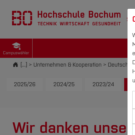
St
W
M
e
Campuswähler
D
Startseite
[...]
Unternehmen & Kooperation
Deutschla
H
u
2025/26
2024/25
2023/24
2
Wir danken unser