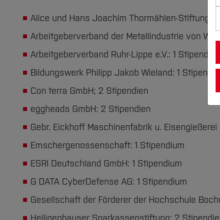
Alice und Hans Joachim Thormählen-Stiftung: 1
Arbeitgeberverband der Metallindustrie von Wupp
Arbeitgeberverband Ruhr-Lippe e.V.: 1 Stipendiu
Bildungswerk Philipp Jakob Wieland: 1 Stipendi
Con terra GmbH; 2 Stipendien
eggheads GmbH: 2 Stipendien
Gebr. Eickhoff Maschinenfabrik u. Eisengießere
Emschergenossenschaft: 1 Stipendium
ESRI Deutschland GmbH: 1 Stipendium
G DATA CyberDefense AG: 1 Stipendium
Gesellschaft der Förderer der Hochschule Bochu
Heiligenhauser Sparkassenstiftung: 2 Stipendi