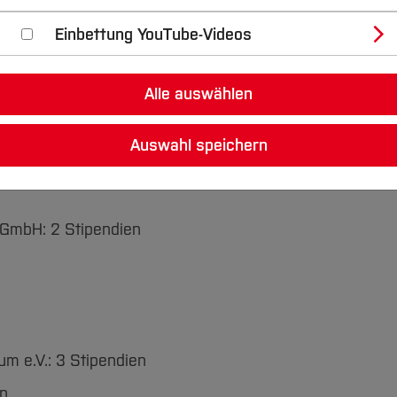
2 Stipendien (Campus Velbert/Heiligenhaus)
Einbettung YouTube-Videos
ertal und Niederberg e.V.: 2 Stipendien
Alle auswählen
m
um
Auswahl speichern
i GmbH: 2 Stipendien
m e.V.: 3 Stipendien
en