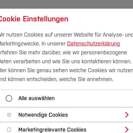
Cookie Einstellungen
udium
Forschung & Transfer
Nachhaltigkeit
I
ir nutzen Cookies auf unserer Website für Analyse- un
arketingzwecke. In unserer
Datenschutzerklärung
rfahren Sie mehr darüber, wie wir personenbezogene
aten verarbeiten und wie Sie uns kontaktieren können.
ndstipendium
Förderer
2022/23
ier können Sie genau sehen welche Cookies wir nutze
nd können entscheiden, welche Sie annehmen.
022/23
2021/22
2020/21
2019/20
Alle auswählen
Notwendige Cookies
en Förderern 2022/
Marketingrelevante Cookies