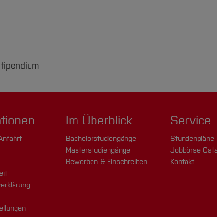
Stipendium
ationen
Im Überblick
Service
Anfahrt
Bachelorstudiengänge
Stundenpläne
Masterstudiengänge
Jobbörse Cata
Bewerben & Einschreiben
Kontakt
eit
erklärung
ellungen