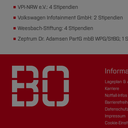
VPI-NRW e.V.: 4 Stipendien
Volkswagen Infotainment GmbH: 2 Stipendien
Weesbach-Stiftung: 4 Stipendien
Zeptrum Dr. Adamsen PartG mbB WPG/StBG; 1 
Inform
Lageplan & 
Karriere
Notfall-Infos
Barrierefreih
Datenschutz
Impressum
Cookie-Einst