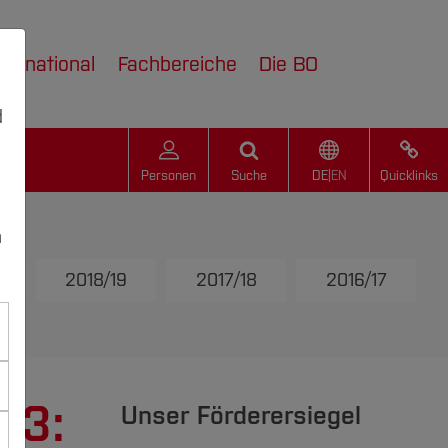
nternational
Fachbereiche
Die BO
d
Personen
Suche
DE
|
EN
Quicklinks
n
2018/19
2017/18
2016/17
23:
Unser Förderersiegel