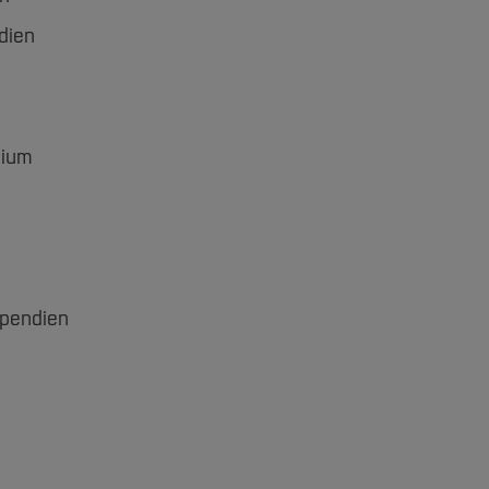
dien
dium
ipendien