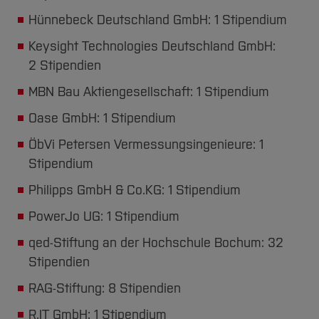
Team und Labore
Amtliche Bekanntmachungen
Studiengänge
Forschung und Projekte
Familiengerechte Hochschule
Aktuelles
Hochschulbibliothek
Hünnebeck Deutschland GmbH: 1 Stipendium
Arbeiten im FB G
Notfall-Infos
Studieninteressierte
International
Gleichstellung
Studium
Hochschulkommunikation
Keysight Technologies Deutschland GmbH:
BO Shop
Team
Diskriminierungsfreie Hochschule
Fachgruppen
International Office
2 Stipendien
Service
Vertretungen
Forschung und Entwicklung
Medienzentrum
MBN Bau Aktiengesellschaft: 1 Stipendium
Wahlen
International
qed-Stiftung
Oase GmbH: 1 Stipendium
Team
Zentrale Studienberatung
ÖbVi Petersen Vermessungsingenieure: 1
Service
Stipendium
Philipps GmbH & Co.KG: 1 Stipendium
PowerJo UG: 1 Stipendium
qed-Stiftung an der Hochschule Bochum: 32
Stipendien
RAG-Stiftung: 8 Stipendien
R.IT GmbH: 1 Stipendium