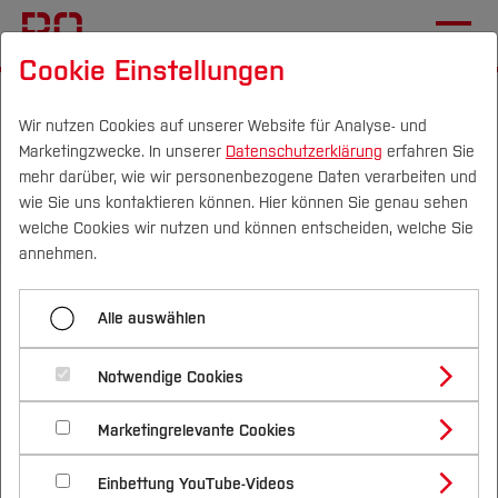
Cookie Einstellungen
Startseite
[...]
Unternehmen & Kooperation
Deutschlandstipendium
Förderer
2020/21
Wir nutzen Cookies auf unserer Website für Analyse- und
Marketingzwecke. In unserer
Datenschutzerklärung
erfahren Sie
mehr darüber, wie wir personenbezogene Daten verarbeiten und
wie Sie uns kontaktieren können. Hier können Sie genau sehen
Menü aufklappen
Campus
Personen
DE
|
EN
Quicklinks
welche Cookies wir nutzen und können entscheiden, welche Sie
annehmen.
2025/26
Studium
Wir danken unseren
Alle auswählen
2024/25
Studienangebote
Forschung & Transfer
Förderern 2020/21:
2023/24
Notwendige Cookies
Vor dem Studium
Bachelorstudiengänge
Profil
Nachhaltigkeit
Alice und Hans Joachim Thormählen-Stiftung:
Masterstudiengänge
2022/23
Marketingrelevante Cookies
Im Studium
Bewerben & Einschreiben
Beratung & Förderung
Forschungs- und Transferprofil
10 Stipendien (Campus Velbert/Heiligenhaus)
Schwerpunkte
Nachhaltigkeit studieren
Bewerbungsportal
International
Nach dem Studium
Studienbüros und Prüfungen
2021/22
Einbettung YouTube-Videos
Schwerpunkte (FuT)
Bildungswerk Philipp Jakob Weiland: 1
Förderinformation und Antragsberatung