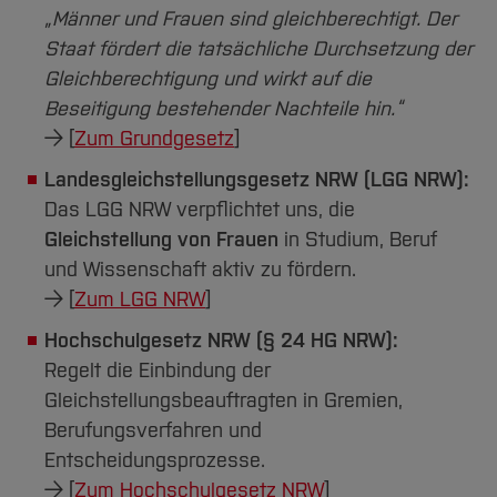
Team und Labore
Amtliche Bekanntmachungen
Studiengänge
Forschung und Projekte
Familiengerechte Hochschule
Aktuelles
„Männer und Frauen sind gleichberechtigt. Der
Hochschulbibliothek
Arbeiten im FB G
Notfall-Infos
Studieninteressierte
Staat fördert die tatsächliche Durchsetzung der
International
Gleichstellung
Studium
Hochschulkommunikation
Gleichberechtigung und wirkt auf die
BO Shop
Team
Diskriminierungsfreie Hochschule
Fachgruppen
International Office
Beseitigung bestehender Nachteile hin.“
Service
Vertretungen
Forschung und Entwicklung
Medienzentrum
→ [
Zum Grundgesetz
]
Wahlen
International
qed-Stiftung
Landesgleichstellungsgesetz NRW (LGG NRW):
Team
Zentrale Studienberatung
Das LGG NRW verpflichtet uns, die
Gleichstellung von Frauen
in Studium, Beruf
Service
und Wissenschaft aktiv zu fördern.
→ [
Zum LGG NRW
]
Hochschulgesetz NRW (§ 24 HG NRW):
Regelt die Einbindung der
Gleichstellungsbeauftragten in Gremien,
Berufungsverfahren und
Entscheidungsprozesse.
→ [
Zum Hochschulgesetz NRW
]