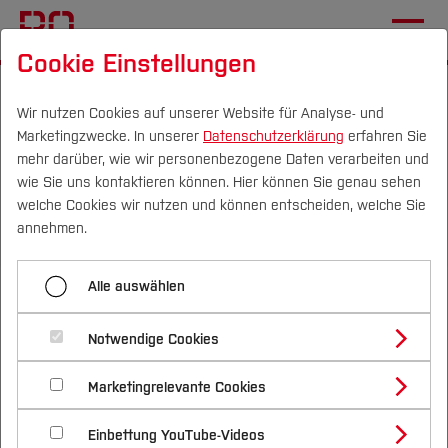
Cookie Einstellungen
Startseite
[...]
Hochschule
Gleichstellung
Strategische Gleichstellungsarbeit
Wir nutzen Cookies auf unserer Website für Analyse- und
Marketingzwecke. In unserer
Datenschutzerklärung
erfahren Sie
Gleichstellung allgemein
mehr darüber, wie wir personenbezogene Daten verarbeiten und
wie Sie uns kontaktieren können. Hier können Sie genau sehen
Campus
Personen
DE
|
EN
Quicklinks
welche Cookies wir nutzen und können entscheiden, welche Sie
Menü aufklappen
annehmen.
Studium
Gleichstellung allgemein
Alle auswählen
Studienangebote
Gleichstellung an der
Forschung & Transfer
dezentrale Gleichstellungsarbeit
Notwendige Cookies
Hochschule Bochum –
Vor dem Studium
Bachelorstudiengänge
Profil
Nachhaltigkeit
Unser gesetzlicher Auftrag
Masterstudiengänge
Marketingrelevante Cookies
Im Studium
Bewerben & Einschreiben
Beratung & Förderung
Forschungs- und Transferprofil
und unser Verständnis
Schwerpunkte
Nachhaltigkeit studieren
Bewerbungsportal
International
Nach dem Studium
Studienbüros und Prüfungen
Einbettung YouTube-Videos
Schwerpunkte (FuT)
Förderinformation und Antragsberatung