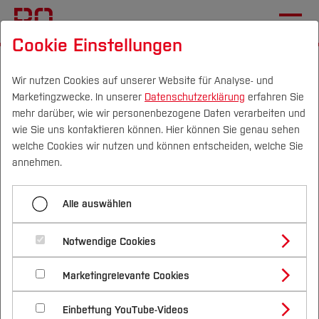
Cookie Einstellungen
Startseite
[...]
Hochschule
Präsidium
Mitglieder
Markus Hinsenkamp
Wir nutzen Cookies auf unserer Website für Analyse- und
Marketingzwecke. In unserer
Datenschutzerklärung
erfahren Sie
mehr darüber, wie wir personenbezogene Daten verarbeiten und
wie Sie uns kontaktieren können. Hier können Sie genau sehen
Menü aufklappen
Campus
Personen
DE
|
EN
Quicklinks
welche Cookies wir nutzen und können entscheiden, welche Sie
annehmen.
Prof. Dr. Andreas Wytzisk-Arens
Studium
Dipl.-Ök. Markus
Alle auswählen
Prof. Dr. Claudia Frohn-Schauf
Studienangebote
Forschung & Transfer
Hinsenkamp (Kanzler)
Prof. Dr. Jörg Frochte
Notwendige Cookies
Vor dem Studium
Bachelorstudiengänge
Profil
Nachhaltigkeit
Masterstudiengänge
Prof. Dr. Mi-Yong Becker
Marketingrelevante Cookies
Im Studium
Bewerben & Einschreiben
Beratung & Förderung
Forschungs- und Transferprofil
Schwerpunkte
Beruflicher Werdegang
Nachhaltigkeit studieren
Bewerbungsportal
International
Nach dem Studium
Studienbüros und Prüfungen
Prof. Dr. Sven Dieterich
Einbettung YouTube-Videos
Schwerpunkte (FuT)
Förderinformation und Antragsberatung