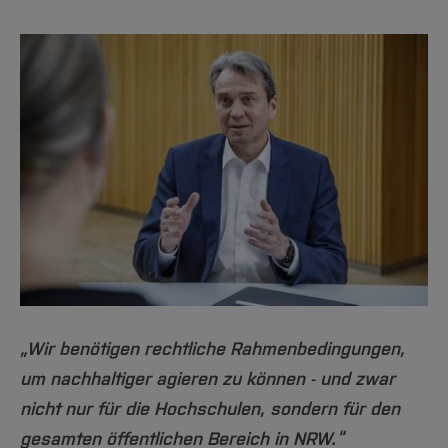
Team und Labore
Amtliche Bekanntmachungen
Studiengänge
Forschung und Projekte
Familiengerechte Hochschule
Aktuelles
Hochschulbibliothek
Arbeiten im FB G
Notfall-Infos
Studieninteressierte
International
Gleichstellung
Studium
Hochschulkommunikation
BO Shop
Team
Diskriminierungsfreie Hochschule
Fachgruppen
International Office
Service
Vertretungen
Forschung und Entwicklung
Medienzentrum
Wahlen
International
qed-Stiftung
Team
Zentrale Studienberatung
Service
„Wir benötigen rechtliche Rahmenbedingungen,
um nachhaltiger agieren zu können - und zwar
nicht nur für die Hochschulen, sondern für den
gesamten öffentlichen Bereich in NRW.“