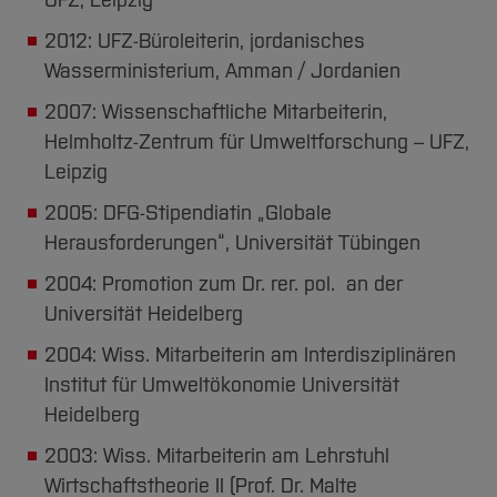
UFZ, Leipzig
Team und Labore
Amtliche Bekanntmachungen
Studiengänge
Forschung und Projekte
Familiengerechte Hochschule
Aktuelles
Hochschulbibliothek
Arbeiten im FB G
2012: UFZ-Büroleiterin, jordanisches
Notfall-Infos
Studieninteressierte
International
Gleichstellung
Studium
Hochschulkommunikation
Wasserministerium, Amman / Jordanien
BO Shop
Team
Diskriminierungsfreie Hochschule
Fachgruppen
International Office
2007: Wissenschaftliche Mitarbeiterin,
Service
Vertretungen
Forschung und Entwicklung
Medienzentrum
Helmholtz-Zentrum für Umweltforschung – UFZ,
Wahlen
International
qed-Stiftung
Leipzig
Team
Zentrale Studienberatung
2005: DFG-Stipendiatin „Globale
Herausforderungen“, Universität Tübingen
Service
2004: Promotion zum Dr. rer. pol. an der
Universität Heidelberg
2004: Wiss. Mitarbeiterin am Interdisziplinären
Institut für Umweltökonomie Universität
Heidelberg
2003: Wiss. Mitarbeiterin am Lehrstuhl
Wirtschaftstheorie II (Prof. Dr. Malte