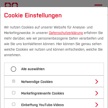
Cookie Einstellungen
Startseite
[...]
Hochschule
Präsidium
Mitglieder
Prof. Dr. Mi-Yong Becker
Wir nutzen Cookies auf unserer Website für Analyse- und
Marketingzwecke. In unserer
Datenschutzerklärung
erfahren Sie
mehr darüber, wie wir personenbezogene Daten verarbeiten und
wie Sie uns kontaktieren können. Hier können Sie genau sehen
Menü aufklappen
Campus
Personen
DE
|
EN
Quicklinks
welche Cookies wir nutzen und können entscheiden, welche Sie
annehmen.
Prof. Dr. Andreas Wytzisk-Arens
Studium
Prof.‘in Dr. rer. pol. Mi-Yong
Alle auswählen
Prof. Dr. Claudia Frohn-Schauf
Studienangebote
Forschung & Transfer
Becker
Prof. Dr. Jörg Frochte
Notwendige Cookies
Vor dem Studium
Bachelorstudiengänge
Profil
Nachhaltigkeit
Vizepräsidentin für Nachhaltigkeit, Transfer &
Masterstudiengänge
Prof. Dr. Mi-Yong Becker
Marketingrelevante Cookies
Im Studium
Bewerben & Einschreiben
Beratung & Förderung
Forschungs- und Transferprofil
Entrepreneurship
Schwerpunkte
Nachhaltigkeit studieren
Bewerbungsportal
International
Nach dem Studium
Studienbüros und Prüfungen
Prof. Dr. Sven Dieterich
Einbettung YouTube-Videos
Schwerpunkte (FuT)
Förderinformation und Antragsberatung