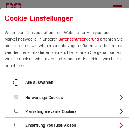
Cookie Einstellungen
Wir nutzen Cookies auf unserer Website für Analyse- und
Marketingzwecke. In unserer
Datenschutzerklärung
erfahren Sie
mehr darüber, wie wir personenbezogene Daten verarbeiten und
wie Sie uns kontaktieren können. Hier können Sie genau sehen
Campus
Personen
DE
|
EN
Quicklinks
welche Cookies wir nutzen und können entscheiden, welche Sie
annehmen.
Studium
Startseite
[...]
Verwaltung
Dezernat 5
Alle auswählen
Studienangebote
Personal- & Organisationsentwicklung
Forschung & Transfer
Familiengerechte Hochschule
Notwendige Cookies
Vor dem Studium
Bachelorstudiengänge
Profil
Nachhaltigkeit
Masterstudiengänge
Marketingrelevante Cookies
Im Studium
Bewerben & Einschreiben
Beratung & Förderung
Forschungs- und Transferprofil
Menü aufklappen
Schwerpunkte
Nachhaltigkeit studieren
Bewerbungsportal
International
Nach dem Studium
Studienbüros und Prüfungen
Einbettung YouTube-Videos
Schwerpunkte (FuT)
Förderinformation und Antragsberatung