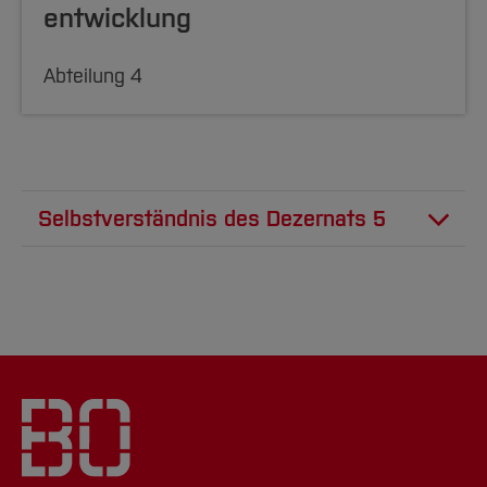
entwicklung
Abteilung 4
Selbstverständnis des Dezernats 5
Das Dezernat 5, Akademisches
Qualitätsmanagement und
Hochschulentwicklung, gliedert sich in die vier
Abteilungen Hochschulentwicklung (1),
Qualitätsmanagement (2), Akademischer
Service und Hochschulrecht (3) und Personal-
und Organisationsentwicklung (4).