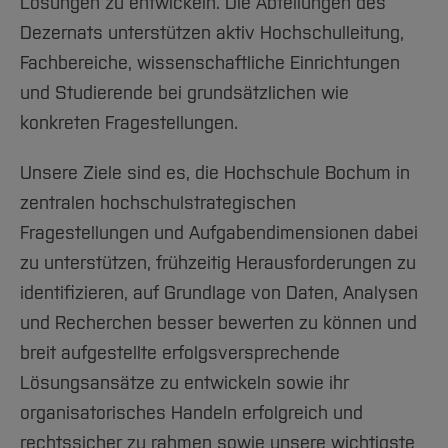
Team und Labore
Lösungen zu entwickeln. Die Abteilungen des
Amtliche Bekanntmachungen
Studiengänge
Forschung und Projekte
Familiengerechte Hochschule
Aktuelles
Hochschulbibliothek
Dezernats unterstützen aktiv Hochschulleitung,
Arbeiten im FB G
Notfall-Infos
Studieninteressierte
International
Gleichstellung
Studium
Hochschulkommunikation
Fachbereiche, wissenschaftliche Einrichtungen
BO Shop
Team
Diskriminierungsfreie Hochschule
Fachgruppen
International Office
und Studierende bei grundsätzlichen wie
Service
Vertretungen
Forschung und Entwicklung
Medienzentrum
konkreten Fragestellungen.
Wahlen
International
qed-Stiftung
Unsere Ziele sind es, die Hochschule Bochum in
Team
Zentrale Studienberatung
zentralen hochschulstrategischen
Service
Fragestellungen und Aufgabendimensionen dabei
zu unterstützen, frühzeitig Herausforderungen zu
identifizieren, auf Grundlage von Daten, Analysen
und Recherchen besser bewerten zu können und
breit aufgestellte erfolgsversprechende
Lösungsansätze zu entwickeln sowie ihr
organisatorisches Handeln erfolgreich und
rechtssicher zu rahmen sowie unsere wichtigste