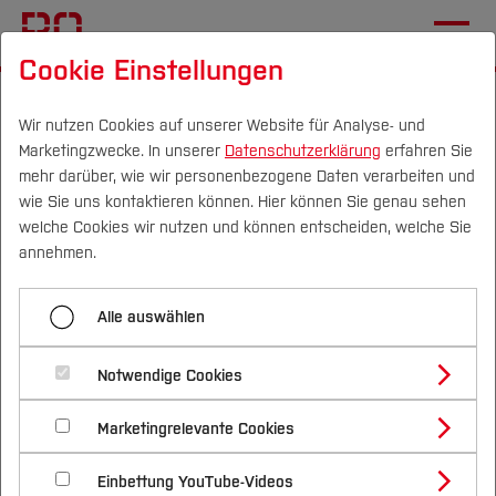
Cookie Einstellungen
Startseite
[...]
Hochschule
Verwaltung
Dezernat 5
Start
Wir nutzen Cookies auf unserer Website für Analyse- und
Marketingzwecke. In unserer
Datenschutzerklärung
erfahren Sie
mehr darüber, wie wir personenbezogene Daten verarbeiten und
wie Sie uns kontaktieren können. Hier können Sie genau sehen
Menü aufklappen
Campus
Personen
DE
|
EN
Quicklinks
welche Cookies wir nutzen und können entscheiden, welche Sie
annehmen.
Start
Studium
Dezernat 5 - Akademisches
Alle auswählen
Hochschulentwicklung
Studienangebote
Forschung & Transfer
Qualitätsmanagement und
Qualitätsmanagement
Notwendige Cookies
Vor dem Studium
Bachelorstudiengänge
Hochschulentwicklung
Profil
Nachhaltigkeit
Masterstudiengänge
Akademischer Service & Hochschulrecht
Marketingrelevante Cookies
Im Studium
Bewerben & Einschreiben
Beratung & Förderung
Forschungs- und Transferprofil
Schwerpunkte
Nachhaltigkeit studieren
Bewerbungsportal
International
Nach dem Studium
Studienbüros und Prüfungen
Personal- & Organisationsentwicklung
Einbettung YouTube-Videos
Schwerpunkte (FuT)
Förderinformation und Antragsberatung