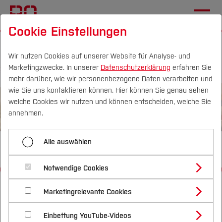
Cookie Einstellungen
Wir nutzen Cookies auf unserer Website für Analyse- und
Marketingzwecke. In unserer
Datenschutzerklärung
erfahren Sie
mehr darüber, wie wir personenbezogene Daten verarbeiten und
wie Sie uns kontaktieren können. Hier können Sie genau sehen
Campus
Personen
DE
|
EN
Quicklinks
welche Cookies wir nutzen und können entscheiden, welche Sie
annehmen.
Studium
Alle auswählen
Familientag 2025
Studienangebote
Forschung & Transfer
Notwendige Cookies
Vor dem Studium
Bachelorstudiengänge
Startseite
Profil
[...]
Dezernat 5
Nachhaltigkeit
Masterstudiengänge
Marketingrelevante Cookies
Im Studium
Bewerben & Einschreiben
Personal- & Organisationsentwicklung
Beratung & Förderung
Forschungs- und Transferprofil
Schwerpunkte
Familiengerechte Hochschule
Nachhaltigkeit studieren
Bewerbungsportal
International
Nach dem Studium
Studienbüros und Prüfungen
Einbettung YouTube-Videos
Schwerpunkte (FuT)
Förderinformation und Antragsberatung