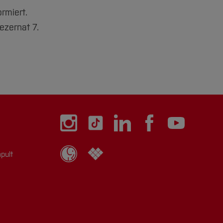
rmiert.
ezernat 7.
pult