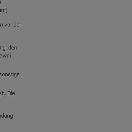
n
nt).
 vor der
ung, dem
 zwei
sonstige
ab. Die
indung