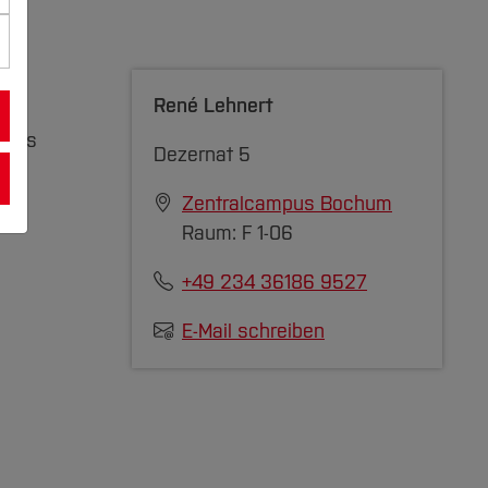
René Lehnert
n des
Dezernat 5
Zentralcampus Bochum
Raum: F 1-06
+49 234 36186 9527
E-Mail schreiben