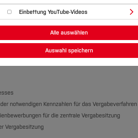
Einbettung YouTube-Videos
istrativ bei der Vergabe der Deutschlandstipendien.
Alle auswählen
mt als nicht stimmberechtigtes Mitglied an den Sitzunge
Auswahl speichern
esses
 der notwendigen Kennzahlen für das Vergabeverfahren
ienbewerbungen für die zentrale Vergabesitzung
der Vergabesitzung