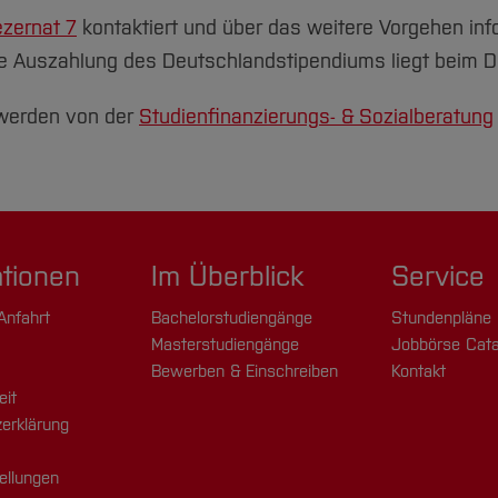
zernat 7
kontaktiert und über das weitere Vorgehen info
ie Auszahlung des Deutschlandstipendiums liegt beim D
 werden von der
Studienfinanzierungs- & Sozialberatung
ationen
Im Überblick
Service
Anfahrt
Bachelorstudiengänge
Stundenpläne
Masterstudiengänge
Jobbörse Cata
Bewerben & Einschreiben
Kontakt
eit
erklärung
ellungen