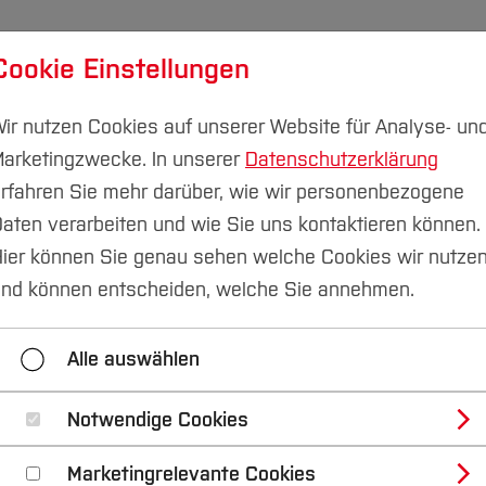
Cookie Einstellungen
udium
Forschung & Transfer
Nachhaltigkeit
I
ir nutzen Cookies auf unserer Website für Analyse- un
arketingzwecke. In unserer
Datenschutzerklärung
rfahren Sie mehr darüber, wie wir personenbezogene
aten verarbeiten und wie Sie uns kontaktieren können.
Qualitätsmanagement
ier können Sie genau sehen welche Cookies wir nutze
nd können entscheiden, welche Sie annehmen.
lung & Evaluation
Akademisches Controlling & Busin
Alle auswählen
Notwendige Cookies
dium (administrativ
Marketingrelevante Cookies