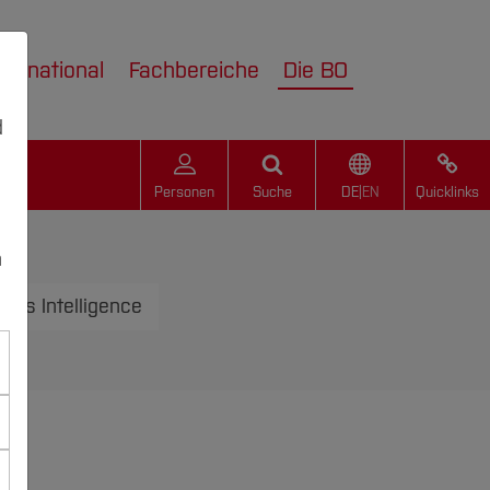
nternational
Fachbereiche
Die BO
d
Personen
Suche
DE
|
EN
Quicklinks
n
ess Intelligence
)