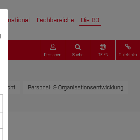
nternational
Fachbereiche
Die BO
d
Personen
Suche
DE
|
EN
Quicklinks
n
lrecht
Personal- & Organisationsentwicklung