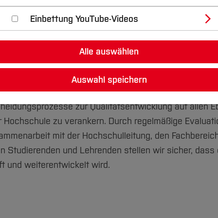
Einbettung YouTube-Videos
nd Weiterentwicklung des zentralen akademischen
Alle auswählen
um.
iche Sicherung und Verbesserung der Qualität in Lehre, 
Auswahl speichern
tung. Unser Ziel ist es, optimale Studienbedingungen u
heidungsprozesse zur Qualitätsentwicklung auf allen 
er Hochschule zu verankern. Durch regelmäßige Evaluati
mmenarbeit mit der Hochschulleitung, den Fachbereic
 Studierenden und Lehrenden stellen wir sicher, dass 
ft und weiterentwickelt wird.