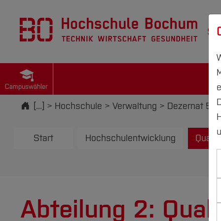
St
W
M
e
Campuswähler
D
Startseite
[...]
Hochschule
Verwaltung
Dezernat 5
H
u
Start
Hochschulentwicklung
Quali
Abteilung 2: Qua