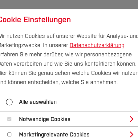
Cookie Einstellungen
udium
Forschung & Transfer
Nachhaltigkeit
I
ir nutzen Cookies auf unserer Website für Analyse- un
arketingzwecke. In unserer
Datenschutzerklärung
rfahren Sie mehr darüber, wie wir personenbezogene
aten verarbeiten und wie Sie uns kontaktieren können.
Qualitätsmanagement
ier können Sie genau sehen welche Cookies wir nutze
nd können entscheiden, welche Sie annehmen.
tätsmanagement
Akademischer Service & Hochschu
Alle auswählen
Notwendige Cookies
litätsmanagement
Marketingrelevante Cookies