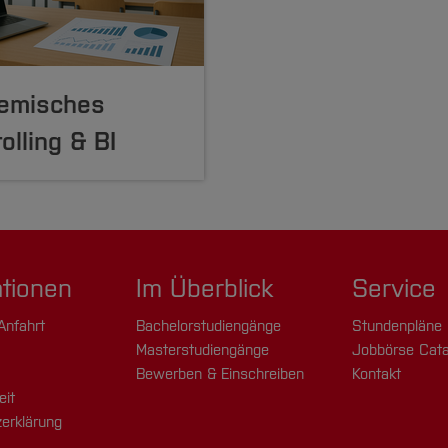
emisches
olling & BI
ationen
Im Überblick
Service
Anfahrt
Bachelorstudiengänge
Stundenpläne
Masterstudiengänge
Jobbörse Cata
Bewerben & Einschreiben
Kontakt
eit
erklärung