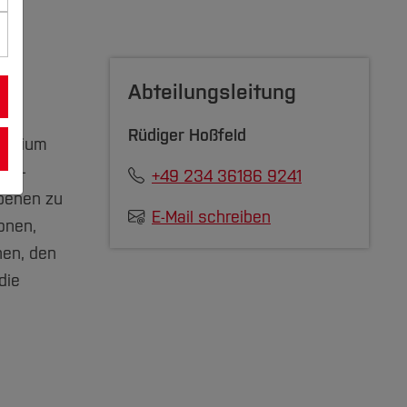
Abteilungsleitung
Rüdiger Hoßfeld
Studium
nd -
+49 234 36186 9241
Ebenen zu
E-Mail schreiben
onen,
hen, den
die