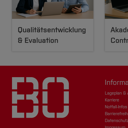
Qualitätsentwicklung
Akad
& Evaluation
Contr
Inform
Lageplan & 
Karriere
Notfall-Infos
Barrierefreih
Datenschutz
Impressum