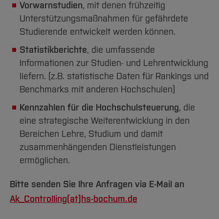
Team und Labore
Amtliche Bekanntmachungen
Studiengänge
Vorwarnstudien
Forschung und Projekte
, mit denen frühzeitig
Familiengerechte Hochschule
Aktuelles
Hochschulbibliothek
Arbeiten im FB G
Unterstützungsmaßnahmen für gefährdete
Notfall-Infos
Studieninteressierte
International
Gleichstellung
Studium
Hochschulkommunikation
Studierende entwickelt werden können.
BO Shop
Team
Diskriminierungsfreie Hochschule
Fachgruppen
International Office
Statistikberichte
, die umfassende
Service
Vertretungen
Forschung und Entwicklung
Medienzentrum
Informationen zur Studien- und Lehrentwicklung
Wahlen
International
qed-Stiftung
liefern. (z.B. statistische Daten für Rankings und
Benchmarks mit anderen Hochschulen)
Team
Zentrale Studienberatung
Service
Kennzahlen für die Hochschulsteuerung
, die
eine strategische Weiterentwicklung in den
Bereichen Lehre, Studium und damit
zusammenhängenden Dienstleistungen
ermöglichen.
Bitte senden Sie Ihre Anfragen via E-Mail an
Ak_Controlling(at)
hs-bochum.de