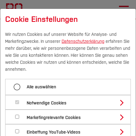
Cookie Einstellungen
Startseite
[...]
Verwaltung
Dezernat 5
Qualitätsmanagement
Wir nutzen Cookies auf unserer Website für Analyse- und
Marketingzwecke. In unserer
Datenschutzerklärung
erfahren Sie
Akademisches Controlling & Business
mehr darüber, wie wir personenbezogene Daten verarbeiten und
Intelligence
wie Sie uns kontaktieren können. Hier können Sie genau sehen
Campus
Personen
DE
|
EN
Quicklinks
welche Cookies wir nutzen und können entscheiden, welche Sie
annehmen.
Menü aufklappen
Studium
Alle auswählen
Qualitätsentwicklung & Evaluation
Studienangebote
Forschung & Transfer
Akademisches Controlling
Notwendige Cookies
Akademisches Controlling & Business
Vor dem Studium
Bachelorstudiengänge
Profil
Nachhaltigkeit
Intelligence
& Business Intelligence (BI)
Masterstudiengänge
Marketingrelevante Cookies
Im Studium
Bewerben & Einschreiben
Beratung & Förderung
Forschungs- und Transferprofil
Schwerpunkte
Nachhaltigkeit studieren
Bewerbungsportal
International
Nach dem Studium
Studienbüros und Prüfungen
Einbettung YouTube-Videos
Schwerpunkte (FuT)
Förderinformation und Antragsberatung