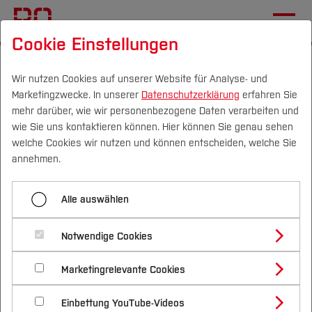
Cookie Einstellungen
Startseite
Die BO
Informationen
Aktuelles
Wir nutzen Cookies auf unserer Website für Analyse- und
Marketingzwecke. In unserer
Datenschutzerklärung
erfahren Sie
Wenn aus Ideen
mehr darüber, wie wir personenbezogene Daten verarbeiten und
Wirklichkeit wird
wie Sie uns kontaktieren können. Hier können Sie genau sehen
Campus
Personen
DE
|
EN
Quicklinks
welche Cookies wir nutzen und können entscheiden, welche Sie
annehmen.
15.05.2026
Mechatronik und Maschinenbau (FB M)
Studium
Video Premiere - Hands-on Zukunft:
Alle auswählen
Studienangebote
Forschung & Transfer
Aktive Lehre in der neuen
Notwendige Cookies
Vor dem Studium
Bachelorstudiengänge
Profil
Montagelinie
Nachhaltigkeit
Masterstudiengänge
Marketingrelevante Cookies
Im Studium
Bewerben & Einschreiben
Beratung & Förderung
Forschungs- und Transferprofil
Schwerpunkte
Nachhaltigkeit studieren
Bewerbungsportal
International
Nach dem Studium
Studienbüros und Prüfungen
Einbettung YouTube-Videos
Schwerpunkte (FuT)
Förderinformation und Antragsberatung