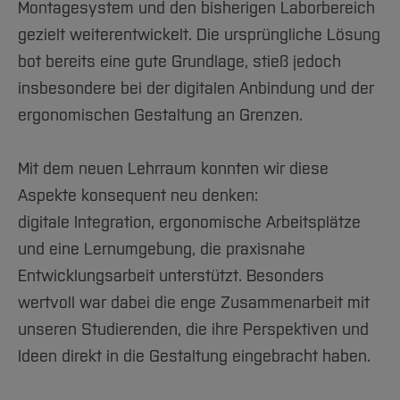
Team und Labore
Amtliche Bekanntmachungen
Montagesystem und den bisherigen Laborbereich
Studiengänge
Forschung und Projekte
Familiengerechte Hochschule
Aktuelles
Hochschulbibliothek
Arbeiten im FB G
gezielt weiterentwickelt. Die ursprüngliche Lösung
Notfall-Infos
Studieninteressierte
International
Gleichstellung
Studium
Hochschulkommunikation
bot bereits eine gute Grundlage, stieß jedoch
BO Shop
Team
Diskriminierungsfreie Hochschule
Fachgruppen
International Office
insbesondere bei der digitalen Anbindung und der
Service
Vertretungen
Forschung und Entwicklung
Medienzentrum
ergonomischen Gestaltung an Grenzen.
Wahlen
International
qed-Stiftung
Team
Zentrale Studienberatung
Mit dem neuen Lehrraum konnten wir diese
Service
Aspekte konsequent neu denken:
digitale Integration, ergonomische Arbeitsplätze
und eine Lernumgebung, die praxisnahe
Entwicklungsarbeit unterstützt. Besonders
wertvoll war dabei die enge Zusammenarbeit mit
unseren Studierenden, die ihre Perspektiven und
Ideen direkt in die Gestaltung eingebracht haben.