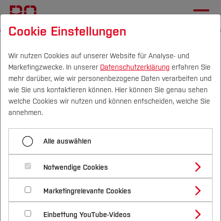
Cookie Einstellungen
Startseite
Die BO
Informationen
Karriere
Stellenausschreibungen
Wir nutzen Cookies auf unserer Website für Analyse- und
Marketingzwecke. In unserer
Datenschutzerklärung
erfahren Sie
mehr darüber, wie wir personenbezogene Daten verarbeiten und
wie Sie uns kontaktieren können. Hier können Sie genau sehen
Menü aufklappen
Campus
Personen
DE
|
EN
Quicklinks
welche Cookies wir nutzen und können entscheiden, welche Sie
annehmen.
Übersicht
Studium
Aktuelle
Alle auswählen
Stellenausschreibungen
Studienangebote
Forschung & Transfer
Stellenausschreibungen
Ausbildung
Notwendige Cookies
Vor dem Studium
Bachelorstudiengänge
Profil
Nachhaltigkeit
Masterstudiengänge
Marketingrelevante Cookies
Im Studium
Bewerben & Einschreiben
Beratung & Förderung
Forschungs- und Transferprofil
Schwerpunkte
Professuren
Nachhaltigkeit studieren
Bewerbungsportal
International
Nach dem Studium
Studienbüros und Prüfungen
Einbettung YouTube-Videos
Schwerpunkte (FuT)
Förderinformation und Antragsberatung