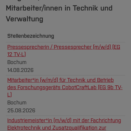
Team und Labore
Amtliche Bekanntmachungen
Studiengänge
Forschung und Projekte
Familiengerechte Hochschule
Aktuelles
Hochschulbibliothek
Mitarbeiter/innen in Technik und
Arbeiten im FB G
Notfall-Infos
Studieninteressierte
International
Gleichstellung
Studium
Hochschulkommunikation
Verwaltung
BO Shop
Team
Diskriminierungsfreie Hochschule
Fachgruppen
International Office
Service
Vertretungen
Forschung und Entwicklung
Medienzentrum
Stellenbezeichnung
Wahlen
International
qed-Stiftung
Pressesprecherin / Pressesprecher (m/w/d) (EG
Team
12 TV-L)
Zentrale Studienberatung
Bochum
Service
14.08.2026
Mitarbeiter*in (w/m/d) für Technik und Betrieb
des Forschungsgeräts CobotCraftLab (EG 9b TV-
L)
Bochum
25.08.2026
Industriemeister*in (m/w/d) mit der Fachrichtung
Elektrotechnik und Zusatzqualifikation zur