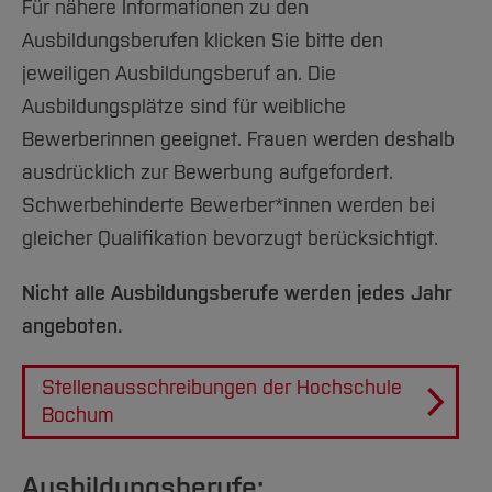
Team und Labore
Für nähere Informationen zu den
Amtliche Bekanntmachungen
Studiengänge
Forschung und Projekte
Familiengerechte Hochschule
Aktuelles
Hochschulbibliothek
Arbeiten im FB G
Ausbildungsberufen klicken Sie bitte den
Notfall-Infos
Studieninteressierte
International
Gleichstellung
Studium
Hochschulkommunikation
jeweiligen Ausbildungsberuf an. Die
BO Shop
Team
Diskriminierungsfreie Hochschule
Fachgruppen
International Office
Ausbildungsplätze sind für weibliche
Service
Vertretungen
Forschung und Entwicklung
Medienzentrum
Bewerberinnen geeignet. Frauen werden deshalb
Wahlen
International
qed-Stiftung
ausdrücklich zur Bewerbung aufgefordert.
Team
Schwerbehinderte Bewerber*innen werden bei
Zentrale Studienberatung
gleicher Qualifikation bevorzugt berücksichtigt.
Service
Nicht alle Ausbildungsberufe werden jedes Jahr
angeboten.
Stellenausschreibungen der Hochschule
Bochum
Ausbildungsberufe: