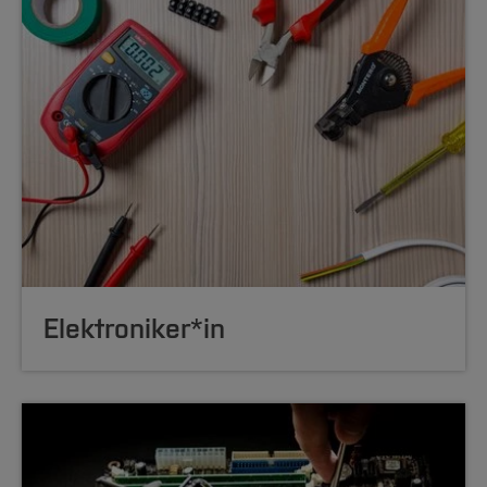
Elek
troniker*in