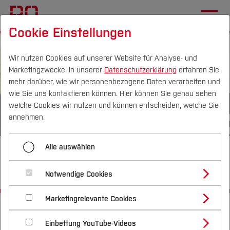
Cookie Einstellungen
Wir nutzen Cookies auf unserer Website für Analyse- und
Marketingzwecke. In unserer
Datenschutzerklärung
erfahren Sie
mehr darüber, wie wir personenbezogene Daten verarbeiten und
wie Sie uns kontaktieren können. Hier können Sie genau sehen
Campus
Personen
DE
|
EN
Quicklinks
welche Cookies wir nutzen und können entscheiden, welche Sie
annehmen.
Studium
Alle auswählen
Ausbildungsmöglichkeiten an
Studienangebote
Forschung & Transfer
der Hochschule Bochum
Notwendige Cookies
Vor dem Studium
Bachelorstudiengänge
Profil
Nachhaltigkeit
Masterstudiengänge
Marketingrelevante Cookies
Im Studium
Bewerben & Einschreiben
Startseite
Die BO
Informationen
Karriere
Beratung & Förderung
Forschungs- und Transferprofil
Schwerpunkte
Nachhaltigkeit studieren
Bewerbungsportal
Ausbildung
International
Nach dem Studium
Studienbüros und Prüfungen
Einbettung YouTube-Videos
Schwerpunkte (FuT)
Förderinformation und Antragsberatung