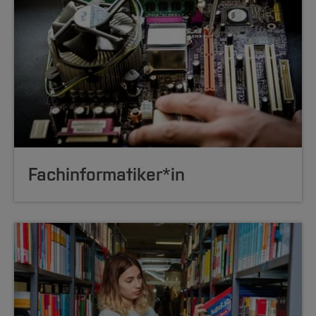
Fach
infor
matiker*in