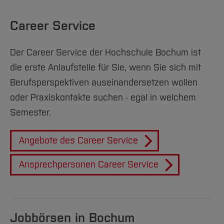
Team und Labore
Amtliche Bekanntmachungen
Studiengänge
Forschung und Projekte
Familiengerechte Hochschule
Aktuelles
Hochschulbibliothek
Arbeiten im FB G
Notfall-Infos
Studieninteressierte
International
Career Service
Gleichstellung
Studium
Hochschulkommunikation
BO Shop
Team
Diskriminierungsfreie Hochschule
Fachgruppen
International Office
Der Career Service der Hochschule Bochum ist
Service
Vertretungen
Forschung und Entwicklung
Medienzentrum
die erste Anlaufstelle für Sie, wenn Sie sich mit
Wahlen
International
qed-Stiftung
Berufsperspektiven auseinandersetzen wollen
Team
Zentrale Studienberatung
oder Praxiskontakte suchen - egal in welchem
Service
Semester.
Angebote des Career Service
Ansprechpersonen Career Service
Jobbörsen in Bochum