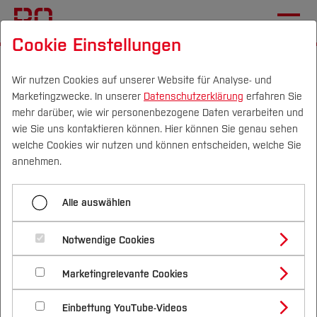
Cookie Einstellungen
Startseite
[...]
International Office
Angebote IO
Karrierewege
Karrierestart
Wir nutzen Cookies auf unserer Website für Analyse- und
Marketingzwecke. In unserer
Datenschutzerklärung
erfahren Sie
mehr darüber, wie wir personenbezogene Daten verarbeiten und
wie Sie uns kontaktieren können. Hier können Sie genau sehen
Menü aufklappen
Campus
Personen
DE
|
EN
Quicklinks
welche Cookies wir nutzen und können entscheiden, welche Sie
annehmen.
Start
Studium
Karrierestart
Alle auswählen
Karrierestart
Studienangebote
Forschung & Transfer
Studienabschluss
Notwendige Cookies
Vor dem Studium
Bachelorstudiengänge
Profil
Nachhaltigkeit
Masterstudiengänge
Weiterbildung
Karrierewege unterstützt Studierende, sich
Marketingrelevante Cookies
Im Studium
Bewerben & Einschreiben
Beratung & Förderung
Forschungs- und Transferprofil
frühzeitig mit Berufsperspektiven
Schwerpunkte
Nachhaltigkeit studieren
Bewerbungsportal
International
Nach dem Studium
Studienbüros und Prüfungen
Starthilfe Aufenthalt
Einbettung YouTube-Videos
Schwerpunkte (FuT)
Förderinformation und Antragsberatung