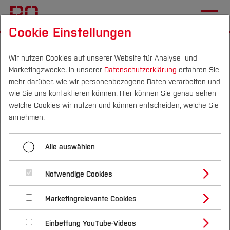
Cookie Einstellungen
Startseite
[...]
International Office
Angebote IO
Karrierewege
Start
Wir nutzen Cookies auf unserer Website für Analyse- und
Marketingzwecke. In unserer
Datenschutzerklärung
erfahren Sie
mehr darüber, wie wir personenbezogene Daten verarbeiten und
wie Sie uns kontaktieren können. Hier können Sie genau sehen
Menü aufklappen
Campus
Personen
DE
|
EN
Quicklinks
welche Cookies wir nutzen und können entscheiden, welche Sie
annehmen.
Start
Studium
Karrierewege für
Alle auswählen
Karrierestart
Studienangebote
Forschung & Transfer
internationale
Studienabschluss
Notwendige Cookies
Vor dem Studium
Bachelorstudiengänge
Absolvent:innen
Profil
Nachhaltigkeit
Masterstudiengänge
Weiterbildung
Marketingrelevante Cookies
Im Studium
Bewerben & Einschreiben
Beratung & Förderung
Forschungs- und Transferprofil
Schwerpunkte
Nachhaltigkeit studieren
Bewerbungsportal
International
Nach dem Studium
Studienbüros und Prüfungen
Starthilfe Aufenthalt
Einbettung YouTube-Videos
Schwerpunkte (FuT)
Förderinformation und Antragsberatung