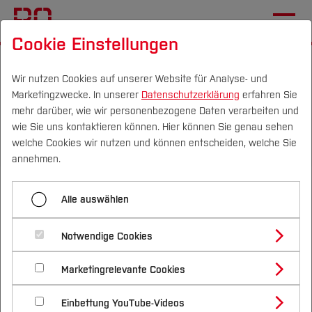
Cookie Einstellungen
Startseite
[...]
International Office
Wege an die BO
Exchange Students
Welcome Days
Wir nutzen Cookies auf unserer Website für Analyse- und
Marketingzwecke. In unserer
Datenschutzerklärung
erfahren Sie
mehr darüber, wie wir personenbezogene Daten verarbeiten und
wie Sie uns kontaktieren können. Hier können Sie genau sehen
Menü aufklappen
Campus
Personen
DE
|
EN
Quicklinks
welche Cookies wir nutzen und können entscheiden, welche Sie
annehmen.
Allgemeine Informationen
Studium
Alle auswählen
Welcome Days
Kontakt
Studienangebote
Forschung & Transfer
Welcome Days
Notwendige Cookies
The week before the semester starts, we
Vor dem Studium
Bachelorstudiengänge
Profil
Nachhaltigkeit
traditionally have our Welcome Days for new
Masterstudiengänge
Unterstützung des International Office
Marketingrelevante Cookies
Im Studium
Bewerben & Einschreiben
Beratung & Förderung
Forschungs- und Transferprofil
exchange students.
Schwerpunkte
Nachhaltigkeit studieren
Bewerbungsportal
International
Nach dem Studium
Studienbüros und Prüfungen
Einbettung YouTube-Videos
Schwerpunkte (FuT)
Förderinformation und Antragsberatung