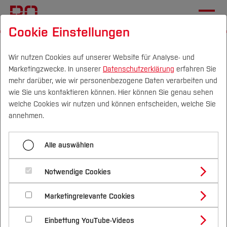
Cookie Einstellungen
Startseite
[...]
International Office
Wege an die BO
Exchange Students
Allgemeine Informationen
Wir nutzen Cookies auf unserer Website für Analyse- und
Marketingzwecke. In unserer
Datenschutzerklärung
erfahren Sie
mehr darüber, wie wir personenbezogene Daten verarbeiten und
wie Sie uns kontaktieren können. Hier können Sie genau sehen
Menü aufklappen
Campus
Personen
DE
|
EN
Quicklinks
welche Cookies wir nutzen und können entscheiden, welche Sie
annehmen.
Allgemeine Informationen
Studium
Allgemeine Informationen
Alle auswählen
Kontakt
Studienangebote
Forschung & Transfer
Welcome Days
Notwendige Cookies
Vor dem Studium
Bachelorstudiengänge
Semesterdaten
Profil
Nachhaltigkeit
Masterstudiengänge
Unterstützung des International Office
Marketingrelevante Cookies
Im Studium
Bewerben & Einschreiben
Sommersemester 2026:
Beratung & Förderung
Forschungs- und Transferprofil
Semesterbeitrag
Schwerpunkte
Nachhaltigkeit studieren
Bewerbungsportal
International
Nach dem Studium
Studienbüros und Prüfungen
Einbettung YouTube-Videos
Schwerpunkte (FuT)
Förderinformation und Antragsberatung