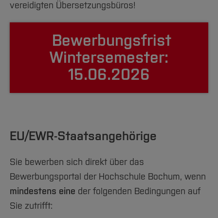
Team und Labore
Amtliche Bekanntmachungen
Studiengänge
vereidigten Übersetzungsbüros!
Forschung und Projekte
Familiengerechte Hochschule
Aktuelles
Hochschulbibliothek
Arbeiten im FB G
Notfall-Infos
Studieninteressierte
International
Gleichstellung
Studium
Hochschulkommunikation
Bewerbungsfrist
BO Shop
Team
Diskriminierungsfreie Hochschule
Fachgruppen
International Office
Wintersemester:
Service
Vertretungen
Forschung und Entwicklung
Medienzentrum
15.06.2026
Wahlen
International
qed-Stiftung
Team
Zentrale Studienberatung
Service
EU/EWR-Staatsangehörige
Sie bewerben sich direkt über das
Bewerbungsportal der Hochschule Bochum, wenn
mindestens eine
der folgenden Bedingungen auf
Sie zutrifft: