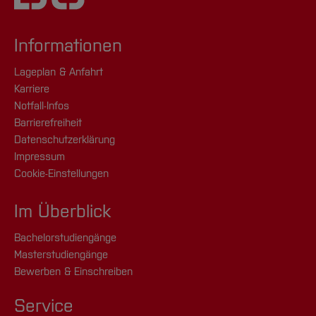
Bitte beachten Sie auch die Checklisten von
Einige Studiengänge können
höhere
uni-assist:
Bewerben in 6 Schritten
.
Informationen
Anforderungen
haben.
[Inhalt zuklappen]
Lageplan & Anfahrt
[Inhalt zuklappen]
Karriere
Notfall-Infos
Barrierefreiheit
Datenschutzerklärung
Impressum
Cookie-Einstellungen
Im Überblick
Bachelorstudiengänge
Masterstudiengänge
Bewerben & Einschreiben
Service