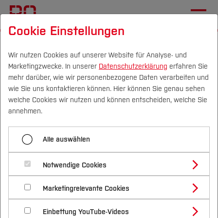
Cookie Einstellungen
Startseite
[...]
International Office
Wege an die BO
Internationale Bewerber*innen
Bewerbung
Wir nutzen Cookies auf unserer Website für Analyse- und
Marketingzwecke. In unserer
Datenschutzerklärung
erfahren Sie
mehr darüber, wie wir personenbezogene Daten verarbeiten und
wie Sie uns kontaktieren können. Hier können Sie genau sehen
Menü aufklappen
Campus
Personen
DE
|
EN
Quicklinks
welche Cookies wir nutzen und können entscheiden, welche Sie
annehmen.
Vor der Bewerbung
Studium
Bewerbung
Alle auswählen
Bewerbung
Studienangebote
Forschung & Transfer
Einschreibung & Studienstart
Notwendige Cookies
Für die Bewerbung an der Hochschule Bochum
Vor dem Studium
Bachelorstudiengänge
Profil
Nachhaltigkeit
gibt es zwei Bewerbergruppen. Welche Gruppe für
Masterstudiengänge
Leben in Deutschland
Marketingrelevante Cookies
Im Studium
Bewerben & Einschreiben
Beratung & Förderung
Forschungs- und Transferprofil
Sie gilt, hängt von Ihrer Staatsangehörigkeit und
Schwerpunkte
Nachhaltigkeit studieren
Bewerbungsportal
International
Nach dem Studium
Studienbüros und Prüfungen
Einbettung YouTube-Videos
dem Land ab, in dem Sie Ihre
Schwerpunkte (FuT)
Förderinformation und Antragsberatung