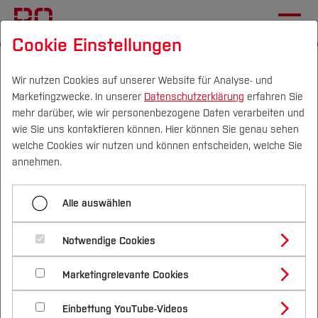
Cookie Einstellungen
Startseite
[...]
International Office
Wege an die BO
Internationale Bewerber*innen
Wir nutzen Cookies auf unserer Website für Analyse- und
Marketingzwecke. In unserer
Datenschutzerklärung
erfahren Sie
Vor der Bewerbung
mehr darüber, wie wir personenbezogene Daten verarbeiten und
wie Sie uns kontaktieren können. Hier können Sie genau sehen
Campus
Personen
DE
|
EN
Quicklinks
welche Cookies wir nutzen und können entscheiden, welche Sie
Menü aufklappen
annehmen.
Studium
Vor der Bewerbung
Alle auswählen
Studienangebote
Vor der Bewerbung
Forschung & Transfer
Bewerbung
Notwendige Cookies
Vor dem Studium
Bachelorstudiengänge
Einschreibung & Studienstart
Profil
Nachhaltigkeit
Das Studienangebot der HS Bochum umfasst
Masterstudiengänge
Marketingrelevante Cookies
Im Studium
Bewerben & Einschreiben
mehr als 80 Studienprogramme auf Bachelor- und
Beratung & Förderung
Forschungs- und Transferprofil
Leben in Deutschland
Schwerpunkte
Nachhaltigkeit studieren
Bewerbungsportal
International
Nach dem Studium
Studienbüros und Prüfungen
Masterlevel. Die
Zentrale Studienberatung
Einbettung YouTube-Videos
Schwerpunkte (FuT)
Förderinformation und Antragsberatung