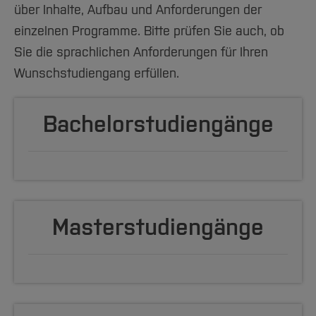
Team und Labore
Amtliche Bekanntmachungen
Studiengänge
Forschung und Projekte
Familiengerechte Hochschule
über Inhalte, Aufbau und Anforderungen der
Aktuelles
Hochschulbibliothek
Arbeiten im FB G
Notfall-Infos
einzelnen Programme. Bitte prüfen Sie auch, ob
Studieninteressierte
International
Gleichstellung
Studium
Hochschulkommunikation
Sie die sprachlichen Anforderungen für Ihren
BO Shop
Team
Diskriminierungsfreie Hochschule
Fachgruppen
International Office
Wunschstudiengang erfüllen.
Service
Vertretungen
Forschung und Entwicklung
Medienzentrum
Wahlen
International
qed-Stiftung
Bachelorstudiengänge
Team
Zentrale Studienberatung
Service
Masterstudiengänge