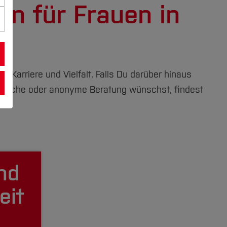
n für Frauen in
 Karriere und Vielfalt. Falls Du darüber hinaus
rauliche oder anonyme Beratung wünschst, findest
nd
eit