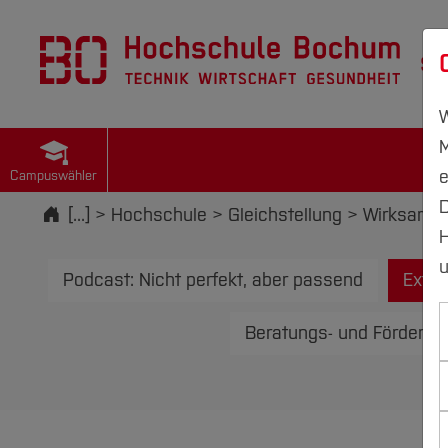
St
W
M
e
Campuswähler
D
Startseite
[...]
Hochschule
Gleichstellung
Wirksame 
H
u
Podcast: Nicht perfekt, aber passend
Exter
Beratungs- und Förderan