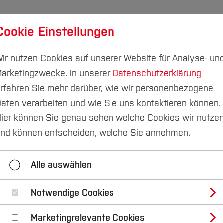
Cookie Einstellungen
udium
Forschung & Transfer
Nachhaltigkeit
I
ir nutzen Cookies auf unserer Website für Analyse- un
arketingzwecke. In unserer
Datenschutzerklärung
rfahren Sie mehr darüber, wie wir personenbezogene
aten verarbeiten und wie Sie uns kontaktieren können.
Unterstützung
Externe Beratungsstellen für Frauen i
ier können Sie genau sehen welche Cookies wir nutze
nd können entscheiden, welche Sie annehmen.
ne Beratungsstellen für Frauen in Bochum
Stipendi
Alle auswählen
gebote
Menstruationsprodukte an der BO
Hilfe
Notwendige Cookies
Marketingrelevante Cookies