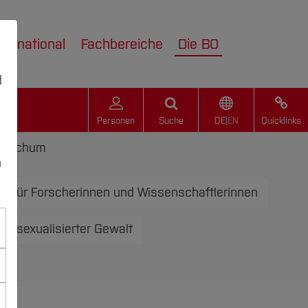
nternational
Fachbereiche
Die BO
d
Personen
Suche
DE
|
EN
Quicklinks
n Bochum
n
en für Forscherinnen und Wissenschaftlerinnen
 bei sexualisierter Gewalt