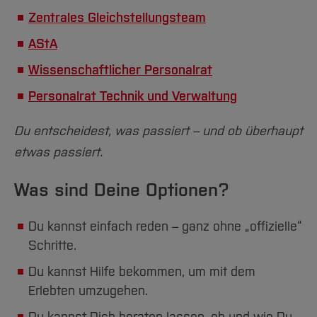
Team und Labore
Amtliche Bekanntmachungen
Studiengänge
Forschung und Projekte
Familiengerechte Hochschule
Aktuelles
Hochschulbibliothek
Zentrales Gleichstellungsteam
Arbeiten im FB G
Notfall-Infos
Studieninteressierte
International
Gleichstellung
Studium
Hochschulkommunikation
AStA
BO Shop
Team
Diskriminierungsfreie Hochschule
Fachgruppen
International Office
Wissenschaftlicher Personalrat
Service
Vertretungen
Forschung und Entwicklung
Medienzentrum
Personalrat Technik und Verwaltung
Wahlen
International
qed-Stiftung
Du entscheidest, was passiert – und ob überhaupt
Team
Zentrale Studienberatung
etwas passiert.
Service
Was sind Deine Optionen?
Du kannst einfach reden – ganz ohne „offizielle“
Schritte.
Du kannst Hilfe bekommen, um mit dem
Erlebten umzugehen.