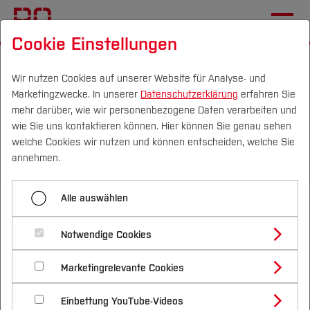
Cookie Einstellungen
Startseite
[...]
Hochschule
Gleichstellung
Wirksame Unterstützung
Wir nutzen Cookies auf unserer Website für Analyse- und
Marketingzwecke. In unserer
Datenschutzerklärung
erfahren Sie
Hilfe bei sexualisierter Gewalt
mehr darüber, wie wir personenbezogene Daten verarbeiten und
wie Sie uns kontaktieren können. Hier können Sie genau sehen
Campus
Personen
DE
|
EN
Quicklinks
welche Cookies wir nutzen und können entscheiden, welche Sie
Menü aufklappen
annehmen.
Studium
Podcast: Nicht perfekt, aber passend
Alle auswählen
Studienangebote
Hilfe bei sexualisierter
Forschung & Transfer
Externe Beratungsstellen für Frauen in
Notwendige Cookies
Bochum
Gewalt
Vor dem Studium
Bachelorstudiengänge
Profil
Nachhaltigkeit
Masterstudiengänge
Marketingrelevante Cookies
Im Studium
Bewerben & Einschreiben
Stipendien für Forscherinnen und
Beratung & Förderung
Forschungs- und Transferprofil
Du hast etwas erlebt, das nicht
Wissenschaftlerinnen
Schwerpunkte
Nachhaltigkeit studieren
Bewerbungsportal
International
Nach dem Studium
Studienbüros und Prüfungen
Einbettung YouTube-Videos
Schwerpunkte (FuT)
Förderinformation und Antragsberatung