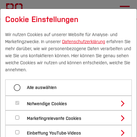
Cookie Einstellungen
Startseite
Fachbereiche
Bau- und Umweltingenieurwesen
Wir nutzen Cookies auf unserer Website für Analyse- und
Marketingzwecke. In unserer
Datenschutzerklärung
erfahren Sie
Fachgebiete und Einrichtungen
mehr darüber, wie wir personenbezogene Daten verarbeiten und
Institut für Konstruktiven Ingenieurbau
wie Sie uns kontaktieren können. Hier können Sie genau sehen
Campus
Personen
DE
|
EN
Quicklinks
welche Cookies wir nutzen und können entscheiden, welche Sie
annehmen.
Menü aufklappen
Studium
Alle auswählen
Institut für Baubetrieb und
Studienangebote
Forschung & Transfer
Bauverfahrenstechnik
Notwendige Cookies
Institut für Konstruktiven
Vor dem Studium
Bachelorstudiengänge
Profil
Nachhaltigkeit
Institut für Bauphysik und Konstruktion
Ingenieurbau
Masterstudiengänge
Marketingrelevante Cookies
Im Studium
Bewerben & Einschreiben
Beratung & Förderung
Forschungs- und Transferprofil
BIM-Institut
Schwerpunkte
Nachhaltigkeit studieren
Bewerbungsportal
International
Nach dem Studium
Studienbüros und Prüfungen
Einbettung YouTube-Videos
Der konstruktive Ingenieurbau beinhaltet
Schwerpunkte (FuT)
Förderinformation und Antragsberatung