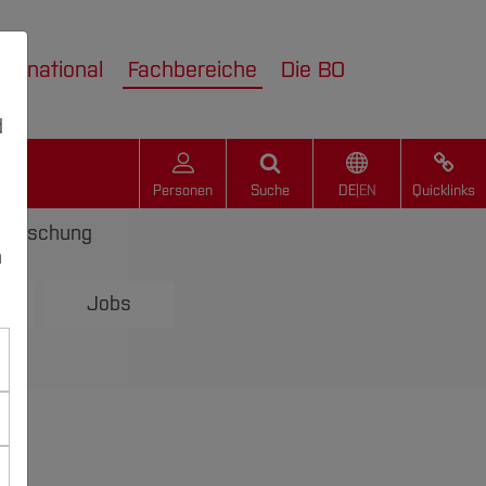
nternational
Fachbereiche
Die BO
d
Personen
Suche
DE
|
EN
Quicklinks
Forschung
n
Jobs