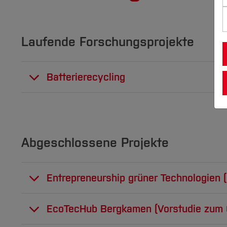
Laufende Forschungsprojekte
Batterierecycling
Nassmechanischer Aufschluss 
strategischer Metalle
Abgeschlossene Projekte
Die Rückgewinnung von Rohstoffen aus
Mat
Herausforderungen der Energiewende. Ob Lit
Entrepreneurship grüner Technologien 
Knopfzellen, das Thema
Batterierecycling
ge
Ressourcen und gesetzlicher Anforderungen
Hochschulkooperation fördert 
Relevanz.
EcoTecHub Bergkamen (Vorstudie zum 