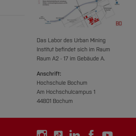
ei
2025): A
g für
nt LIB
ch neu
berger,
zuklappen]
Das Labor des Urban Mining
zuklappen]
rtschaft.
Institut befindet sich im Raum
 Vortex-
en
Raum A2 - 17 im Gebäude A.
anal
ialog
 Model
Anschrift:
eren
rkshops
Hochschule Bochum
sam
Am Hochschulcampus 1
44801 Bochum
tion
re und
hium-
sondere
 und der
ng von