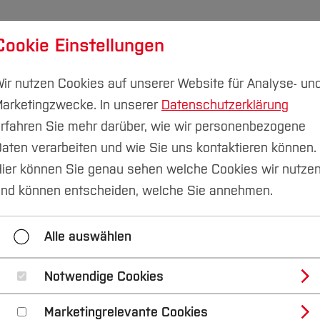
Cookie Einstellungen
udium
Forschung & Transfer
Nachhaltigkeit
I
ir nutzen Cookies auf unserer Website für Analyse- un
arketingzwecke. In unserer
Datenschutzerklärung
rfahren Sie mehr darüber, wie wir personenbezogene
aten verarbeiten und wie Sie uns kontaktieren können.
ebiete und Einrichtungen
Urban Mining Institut - UMI
ier können Sie genau sehen welche Cookies wir nutze
nd können entscheiden, welche Sie annehmen.
sstattung
Forschung
Lehre
Team
Alle auswählen
Notwendige Cookies
Marketingrelevante Cookies