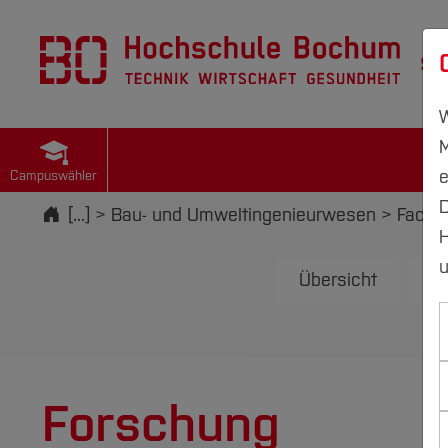
St
W
M
e
Campuswähler
D
Startseite
[...]
Bau- und Umweltingenieurwesen
Fachg
H
u
Übersicht
Au
Forschung