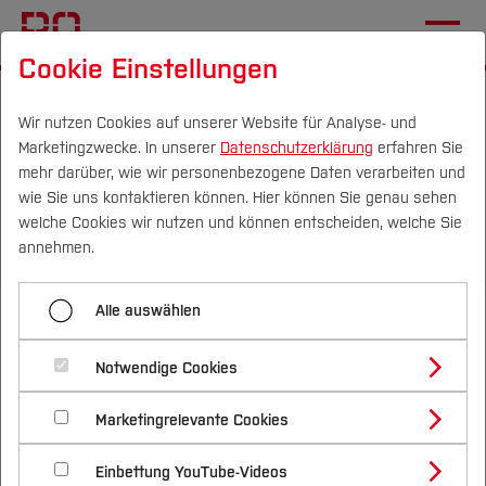
Cookie Einstellungen
Startseite
Fachbereiche
Bau- und Umweltingenieurwesen
Bauphysik
Wir nutzen Cookies auf unserer Website für Analyse- und
Marketingzwecke. In unserer
Datenschutzerklärung
erfahren Sie
Team
mehr darüber, wie wir personenbezogene Daten verarbeiten und
wie Sie uns kontaktieren können. Hier können Sie genau sehen
Campus
Personen
DE
|
EN
Quicklinks
welche Cookies wir nutzen und können entscheiden, welche Sie
Menü aufklappen
annehmen.
Studium
Beschreibung
Alle auswählen
Studienangebote
Die Mitarbeitenden des
Forschung & Transfer
Aktuelles aus der Bauphysik
Notwendige Cookies
Lehrgebiets Bauphysik
Vor dem Studium
Bachelorstudiengänge
Lehre
Profil
Nachhaltigkeit
Masterstudiengänge
Marketingrelevante Cookies
Im Studium
Bewerben & Einschreiben
Beratung & Förderung
Forschungs- und Transferprofil
Leitung
Forschung
Schwerpunkte
Nachhaltigkeit studieren
Bewerbungsportal
International
Nach dem Studium
Studienbüros und Prüfungen
Einbettung YouTube-Videos
Schwerpunkte (FuT)
Förderinformation und Antragsberatung