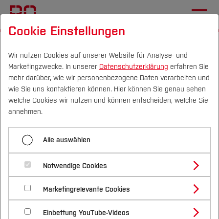
Cookie Einstellungen
Startseite
[...]
Elektrotechnik und Informatik
Studieren im Fachbereich
Wir nutzen Cookies auf unserer Website für Analyse- und
Marketingzwecke. In unserer
Datenschutzerklärung
erfahren Sie
Informationen für Studierende
Digitallehre
mehr darüber, wie wir personenbezogene Daten verarbeiten und
wie Sie uns kontaktieren können. Hier können Sie genau sehen
Campus
Personen
DE
|
EN
Quicklinks
welche Cookies wir nutzen und können entscheiden, welche Sie
Menü aufklappen
annehmen.
Studium
Stundenplan
Alle auswählen
Studienangebote
Digitale
Forschung & Transfer
Digitallehre
Notwendige Cookies
Lehrveranstaltungen
Vor dem Studium
Bachelorstudiengänge
Modulhandbücher
Profil
Nachhaltigkeit
Masterstudiengänge
Marketingrelevante Cookies
Im Studium
Bewerben & Einschreiben
Beratung & Förderung
Forschungs- und Transferprofil
Technische Informatik (Pflichtmodul, Master
Ansprechpartner*innen
Schwerpunkte
Nachhaltigkeit studieren
Bewerbungsportal
International
Nach dem Studium
Studienbüros und Prüfungen
Informatik):
Einbettung YouTube-Videos
Schwerpunkte (FuT)
Förderinformation und Antragsberatung