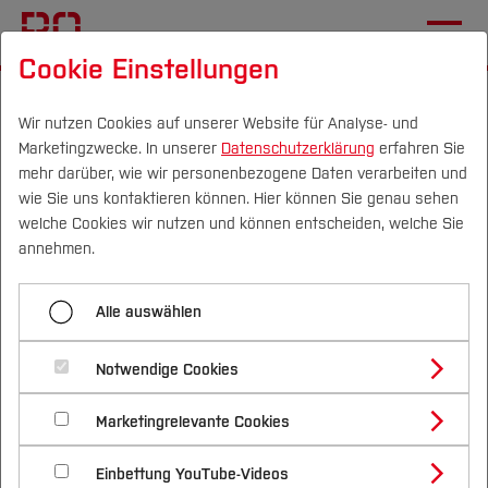
Cookie Einstellungen
Startseite
Fachbereiche
Geodäsie
Kapitel 6: Realweltmodelle
6.1 Realweltobjekte
Wir nutzen Cookies auf unserer Website für Analyse- und
Marketingzwecke. In unserer
Datenschutzerklärung
erfahren Sie
mehr darüber, wie wir personenbezogene Daten verarbeiten und
wie Sie uns kontaktieren können. Hier können Sie genau sehen
Menü aufklappen
Campus
Personen
DE
|
EN
Quicklinks
welche Cookies wir nutzen und können entscheiden, welche Sie
annehmen.
6.1 Realweltobjekte
Studium
Alle auswählen
6.1 Realweltobjekte
6.2 Geodatenbanken
Studienangebote
Forschung & Transfer
6.3 Räumliche Indexstrukturen
Notwendige Cookies
Behandelte Themen
Vor dem Studium
Bachelorstudiengänge
Profil
Nachhaltigkeit
Masterstudiengänge
Marketingrelevante Cookies
Im Studium
Bewerben & Einschreiben
Objektorientiertes Modell für Realweltobjekte
Beratung & Förderung
Forschungs- und Transferprofil
Schwerpunkte
Nachhaltigkeit studieren
Bewerbungsportal
International
Nach dem Studium
Studienbüros und Prüfungen
General-Feature-Modell und Simple-Feature-
Einbettung YouTube-Videos
Schwerpunkte (FuT)
Förderinformation und Antragsberatung