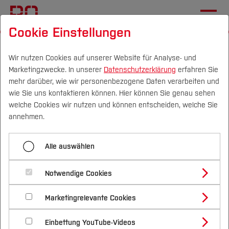
Cookie Einstellungen
Startseite
Fachbereiche
Geodäsie
Kapitel 6: Realweltmodelle
Wir nutzen Cookies auf unserer Website für Analyse- und
Marketingzwecke. In unserer
Datenschutzerklärung
erfahren Sie
6.3 Räumliche Indexstrukturen
mehr darüber, wie wir personenbezogene Daten verarbeiten und
wie Sie uns kontaktieren können. Hier können Sie genau sehen
Campus
Personen
DE
|
EN
Quicklinks
welche Cookies wir nutzen und können entscheiden, welche Sie
Menü aufklappen
annehmen.
Studium
6.1 Realweltobjekte
Alle auswählen
Studienangebote
Forschung & Transfer
6.3 Räumliche Indexstrukturen
6.2 Geodatenbanken
Notwendige Cookies
Vor dem Studium
Bachelorstudiengänge
6.3 Räumliche Indexstrukturen
Profil
Nachhaltigkeit
Behandelte Themen
Masterstudiengänge
Marketingrelevante Cookies
Im Studium
Bewerben & Einschreiben
Beratung & Förderung
Forschungs- und Transferprofil
Schwerpunkte
Nachhaltigkeit studieren
Bewerbungsportal
Eindimensionale Indexstrukturen,
International
Nach dem Studium
Studienbüros und Prüfungen
Einbettung YouTube-Videos
Schwerpunkte (FuT)
Förderinformation und Antragsberatung